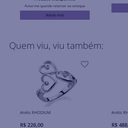
Avise-me quando retornar ao estoque
Avise-me
Quem viu, viu também:
Anéis RHODIUM
Ané
R$
226
,
00
R$
488