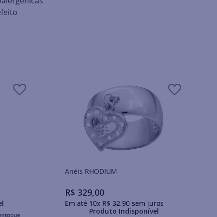
oalergênicas
feito
Anéis RHODIUM
R$
329
,
00
el
Em até
10
x
R$
32
,
90
sem juros
Produto Indisponível
estoque