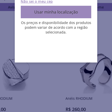
Não sei o meu cep
Avise-me
Avise-me
Usar minha localização
Os preços e disponibilidade dos produtos
podem variar de acordo com a região
selecionada.
is RHODIUM
Anéis RHODIUM
,
00
R$
260
,
00