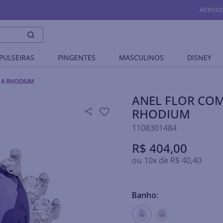
Acesso
PULSEIRAS
PINGENTES
MASCULINOS
DISNEY
O A RHODIUM
ANEL FLOR COM
RHODIUM
1108301484
R$
404
,
00
ou
10
x de
R$
40
,
40
Banho: