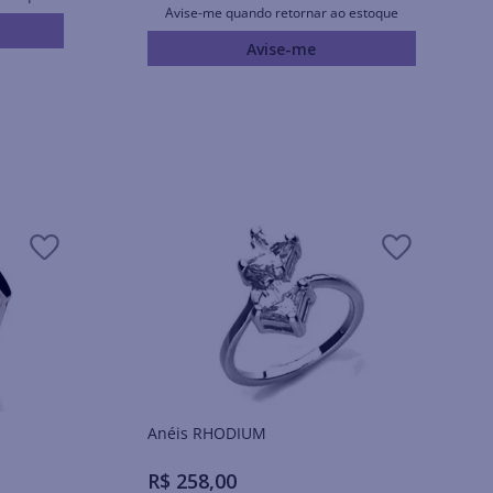
Avise-me quando retornar ao estoque
Avise-me
Anéis RHODIUM
R$
258
,
00