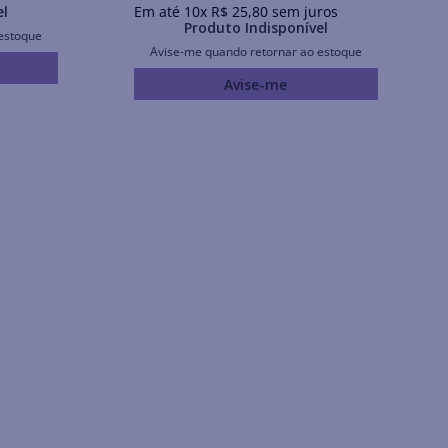
el
Em até
10
x
R$
25
,
80
sem juros
Produto Indisponível
estoque
Avise-me quando retornar ao estoque
Avise-me