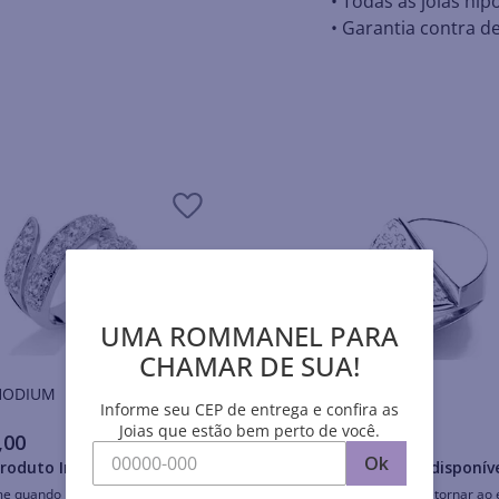
• Todas as joias hip
• Garantia contra de
UMA ROMMANEL PARA
CHAMAR DE SUA!
is RHODIUM
Anéis RHODIUM
Informe seu CEP de entrega e confira as
Joias que estão bem perto de você.
,
00
R$
488
,
00
Ok
roduto Indisponível
Produto Indisponív
me quando retornar ao estoque
Avise-me quando retornar ao 