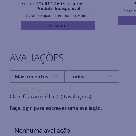
Em até
10
x
R$
22
,
60
sem juros
P
Produto Indisponível
Avise-
Avise-me quando retornar ao estoque
Avise-me
AVALIAÇÕES
Mais recentes
Todos
☆
☆
☆
☆
☆
Classificação média: 0
(0 avaliações)
Faça login para escrever uma avaliação.
Nenhuma avaliação