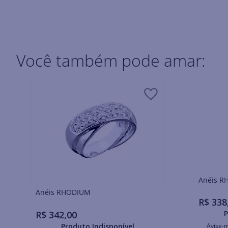
Você também pode amar:
Ané
Anéis RHODIUM
R$
338
R$
342
,
00
P
Produto Indisponível
Avise-