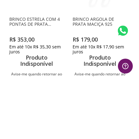
BRINCO ESTRELA COM 4
BRINCO ARGOLA DE
PONTAS DE PRATA
PRATA MACIÇA 925
MACIÇA 925 COM
ZIRCÔNIAS
R$
353
,
00
R$
179
,
00
Em até
10
x
R$
35
,
30
sem
Em até
10
x
R$
17
,
90
sem
juros
juros
Produto
Produto
Indisponível
Indisponível
Avise-me quando retornar ao
Avise-me quando retornar ao
estoque
estoque
Avise-me
Avise-me
1
º
gargantilha
2
º
aliança
AVALIAÇÕES
3
º
brincos
4
º
anel
Mais recentes
Todos