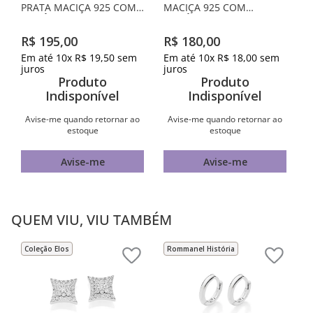
PRATA MACIÇA 925 COM
MACIÇA 925 COM
ZIRCÔNIAS
ZIRCÔNIAS
R$
195
,
00
R$
180
,
00
Em até
10
x
R$
19
,
50
sem
Em até
10
x
R$
18
,
00
sem
juros
juros
Produto
Produto
Indisponível
Indisponível
Avise-me quando retornar ao
Avise-me quando retornar ao
estoque
estoque
Avise-me
Avise-me
QUEM VIU, VIU TAMBÉM
Coleção Elos
Rommanel História