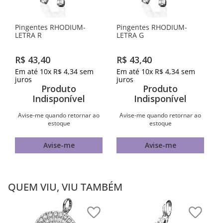
Pingentes RHODIUM-
Pingentes RHODIUM-
LETRA R
LETRA G
R$
43
,
40
R$
43
,
40
Em até
10
x
R$
4
,
34
sem
Em até
10
x
R$
4
,
34
sem
juros
juros
Produto
Produto
Indisponível
Indisponível
Avise-me quando retornar ao
Avise-me quando retornar ao
estoque
estoque
Avise-me
Avise-me
QUEM VIU, VIU TAMBÉM