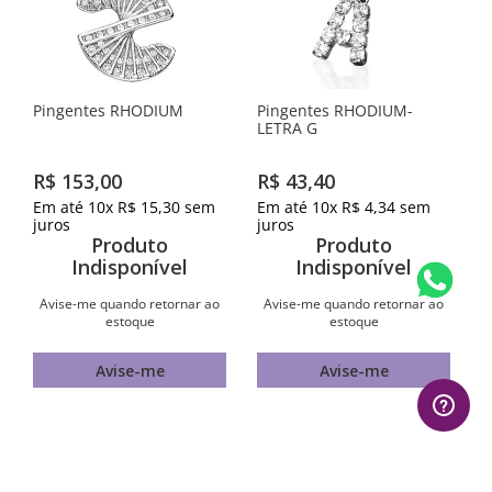
Pingentes RHODIUM
Pingentes RHODIUM-
LETRA G
R$
153
,
00
R$
43
,
40
Em até
10
x
R$
15
,
30
sem
Em até
10
x
R$
4
,
34
sem
juros
juros
Produto
Produto
Indisponível
Indisponível
Avise-me quando retornar ao
Avise-me quando retornar ao
estoque
estoque
Avise-me
Avise-me
AVALIAÇÕES