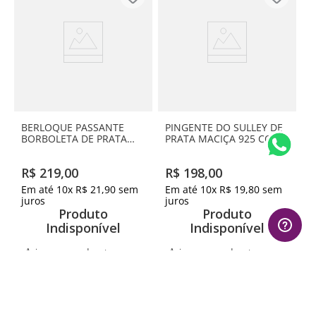
BERLOQUE PASSANTE
PINGENTE DO SULLEY DE
BORBOLETA DE PRATA
PRATA MACIÇA 925 COM
MACIÇA 925 COM
RESINA
ZIRCÔNIAS
R$
219
,
00
R$
198
,
00
Em até
10
x
R$
21
,
90
sem
Em até
10
x
R$
19
,
80
sem
juros
juros
Produto
Produto
Indisponível
Indisponível
Avise-me quando retornar ao
Avise-me quando retornar ao
estoque
estoque
1
º
aliança
Avise-me
Avise-me