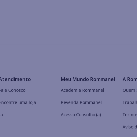
Atendimento
Meu Mundo Rommanel
A Ro
Fale Conosco
Academia Rommanel
Quem 
Encontre uma loja
Revenda Rommanel
Trabal
ça
Acesso Consultor(a)
Termos
Aviso 