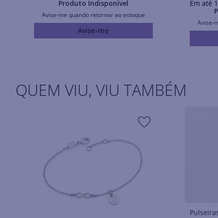
Produto Indisponível
Em até
1
P
Avise-me quando retornar ao estoque
Avise-
Avise-me
QUEM VIU, VIU TAMBÉM