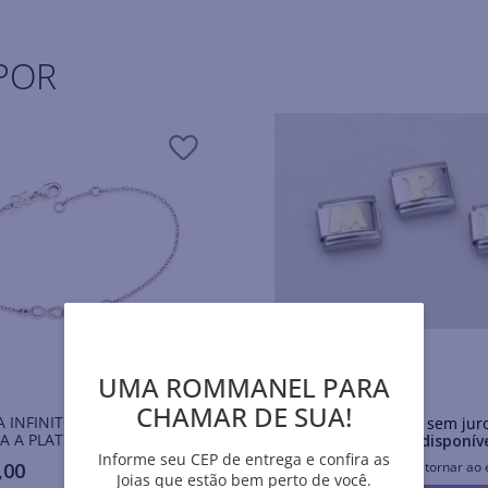
POR
Pulseiras AÇO
UMA ROMMANEL PARA
R$
26
,
50
CHAMAR DE SUA!
A INFINITO E LETRA
Em até
10
x
R$
2
,
65
sem jur
 A PLATINA-LETRA S
Produto Indisponív
Informe seu CEP de entrega e confira as
,
00
Avise-me quando retornar ao 
Joias que estão bem perto de você.