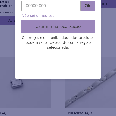
0
x
R$
22
,
90
sem juros
Avise-me
Ok
roduto Indisponível
me quando retornar ao estoque
Não sei o meu cep
Avise-me
Usar minha localização
Os preços e disponibilidade dos produtos
podem variar de acordo com a região
selecionada.
Pulseiras AÇO
Pulseiras AÇO