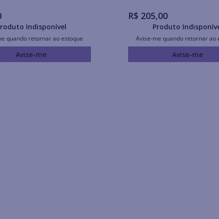
0
R$
205
,
00
roduto Indisponível
Produto Indisponív
me quando retornar ao estoque
Avise-me quando retornar ao 
Avise-me
Avise-me