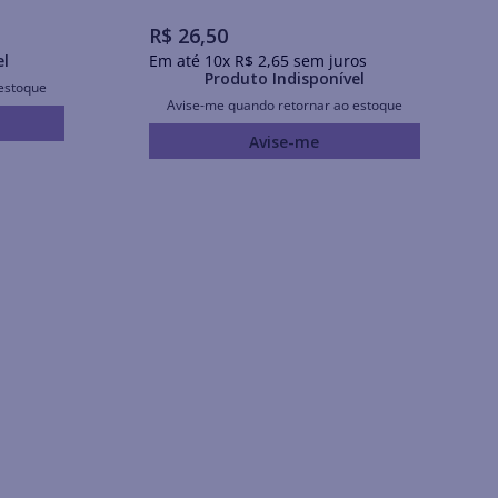
R$
26
,
50
el
Em até
10
x
R$
2
,
65
sem juros
Produto Indisponível
estoque
Avise-me quando retornar ao estoque
Avise-me