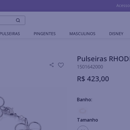
Acesso
PULSEIRAS
PINGENTES
MASCULINOS
DISNEY
Pulseiras RHO
1501642000
R$
423
,
00
Banho:
Tamanho