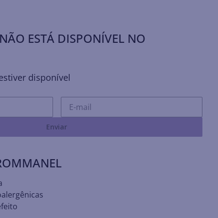
NÃO ESTÁ DISPONÍVEL NO
stiver disponível
Enviar
 ROMMANEL
a
oalergênicas
feito