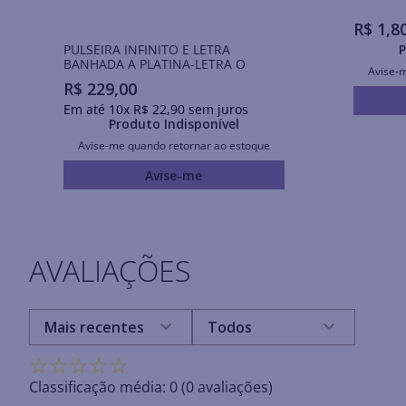
R$
1
,
8
PULSEIRA INFINITO E LETRA
P
BANHADA A PLATINA-LETRA O
Avise-
R$
229
,
00
Em até
10
x
R$
22
,
90
sem juros
Produto Indisponível
Avise-me quando retornar ao estoque
Avise-me
AVALIAÇÕES
Mais recentes
Todos
☆
☆
☆
☆
☆
Classificação média: 0
(0 avaliações)