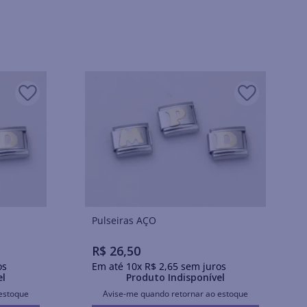
Pulseiras AÇO
R$
26
,
50
os
Em até
10
x
R$
2
,
65
sem juros
el
Produto Indisponível
estoque
Avise-me quando retornar ao estoque