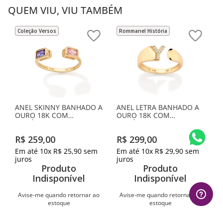
QUEM VIU, VIU TAMBÉM
Coleção Versos
Rommanel História
ANEL SKINNY BANHADO A
ANEL LETRA BANHADO A
OURO 18K COM
OURO 18K COM
ZIRCÔNIAS
ZIRCÔNIAS -LETRA Y
R$
259
,
00
R$
299
,
00
Em até
10
x
R$
25
,
90
sem
Em até
10
x
R$
29
,
90
sem
juros
juros
Produto
Produto
Indisponível
Indisponível
Avise-me quando retornar ao
Avise-me quando retornar ao
estoque
estoque