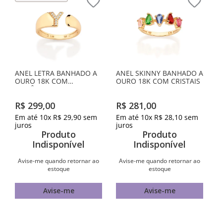
ANEL LETRA BANHADO A
ANEL SKINNY BANHADO A
OURO 18K COM
OURO 18K COM CRISTAIS
ZIRCÔNIAS -LETRA Y
R$
299
,
00
R$
281
,
00
Em até
10
x
R$
29
,
90
sem
Em até
10
x
R$
28
,
10
sem
juros
juros
Produto
Produto
Indisponível
Indisponível
Avise-me quando retornar ao
Avise-me quando retornar ao
estoque
estoque
Avise-me
Avise-me