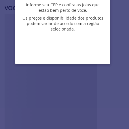
Informe seu CEP e confira as Joias que
Informe seu CEP e confira as Joias que
VOCÊ PODE SE INTERESSAR POR
estão bem perto de você.
estão bem perto de você.
Os preços e disponibilidade dos produtos
Os preços e disponibilidade dos produtos
podem variar de acordo com a região
podem variar de acordo com a região
selecionada.
selecionada.