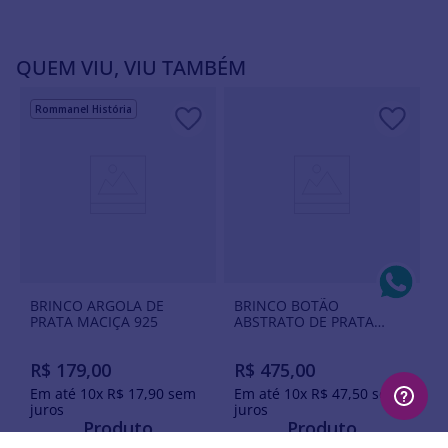
QUEM VIU, VIU TAMBÉM
Rommanel História
BRINCO ARGOLA DE
BRINCO BOTÃO
PRATA MACIÇA 925
ABSTRATO DE PRATA
MACIÇA 925
R$
179
,
00
R$
475
,
00
Em até
10
x
R$
17
,
90
sem
Em até
10
x
R$
47
,
50
sem
juros
juros
Produto
Produto