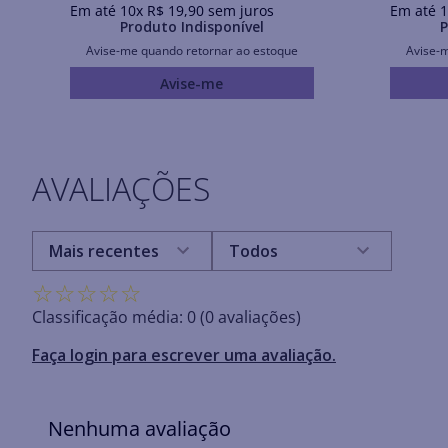
Em até
10
x
R$
19
,
90
sem juros
Em até
1
Produto Indisponível
P
Avise-me quando retornar ao estoque
Avise-
Avise-me
AVALIAÇÕES
Mais recentes
Todos
☆
☆
☆
☆
☆
Classificação média: 0
(0 avaliações)
Faça login para escrever uma avaliação.
Nenhuma avaliação