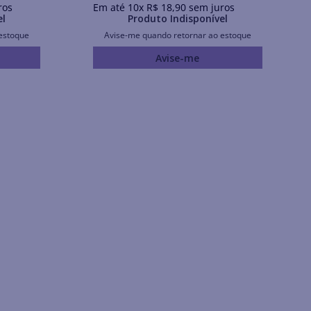
ros
Em até
10
x
R$
18
,
90
sem juros
el
Produto Indisponível
estoque
Avise-me quando retornar ao estoque
Avise-me