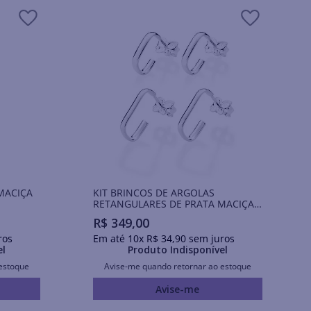
MACIÇA
KIT BRINCOS DE ARGOLAS
RETANGULARES DE PRATA MACIÇA
925
R$
349
,
00
ros
Em até
10
x
R$
34
,
90
sem juros
el
Produto Indisponível
estoque
Avise-me quando retornar ao estoque
Avise-me