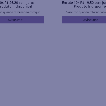
0
x
R$
26
,
20
sem juros
Em até
10
x
R$
19
,
50
sem ju
roduto Indisponível
Produto Indisponív
me quando retornar ao estoque
Avise-me quando retornar ao 
Avise-me
Avise-me