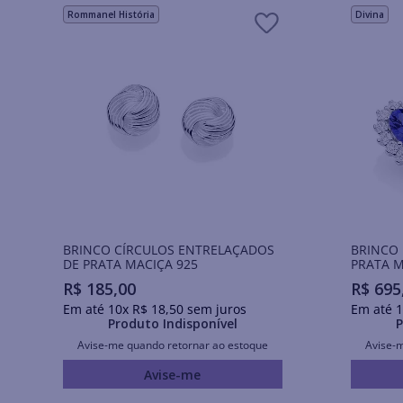
Rommanel História
Divina
BRINCO CÍRCULOS ENTRELAÇADOS
BRINCO
DE PRATA MACIÇA 925
PRATA M
R$
185
,
00
R$
695
Em até
10
x
R$
18
,
50
sem juros
Em até
1
Produto Indisponível
P
Avise-me quando retornar ao estoque
Avise-
Avise-me