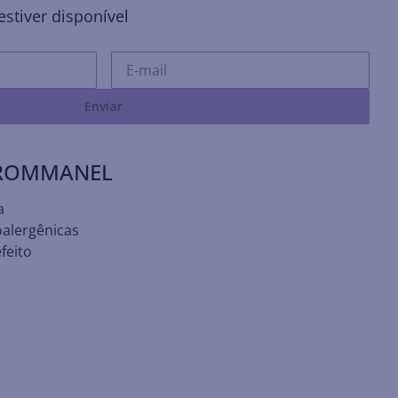
stiver disponível
Enviar
 ROMMANEL
a
oalergênicas
feito