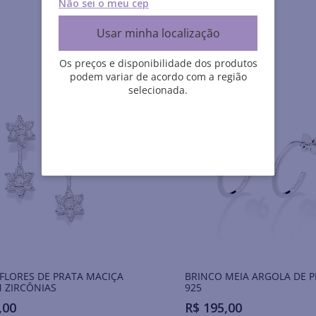
Não sei o meu cep
Usar minha localização
Os preços e disponibilidade dos produtos
podem variar de acordo com a região
selecionada.
FLORES DE PRATA MACIÇA
BRINCO MEIA ARGOLA DE 
 ZIRCÔNIAS
925
,
00
R$
195
,
00