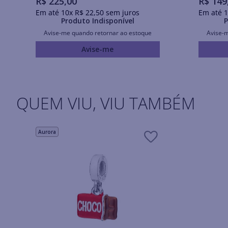
R$
225
,
00
R$
149
Em até
10
x
R$
22
,
50
sem juros
Em até
1
Produto Indisponível
P
Avise-me quando retornar ao estoque
Avise-
Avise-me
QUEM VIU, VIU TAMBÉM
Aurora