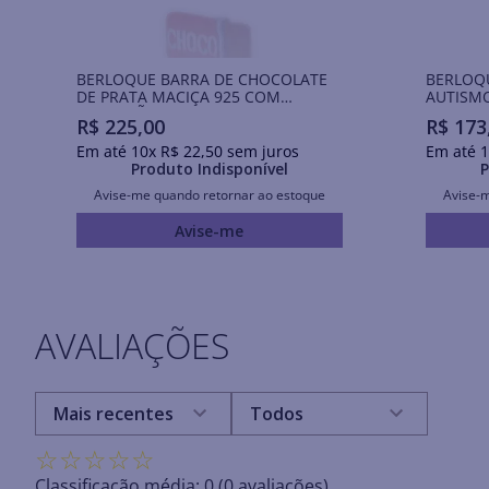
BERLOQUE BARRA DE CHOCOLATE
BERLOQ
DE PRATA MACIÇA 925 COM
AUTISMO
APLICAÇÃO DE RESINA
COM ZI
R$
225
,
00
R$
173
Em até
10
x
R$
22
,
50
sem juros
Em até
1
Produto Indisponível
P
Avise-me quando retornar ao estoque
Avise-
Avise-me
AVALIAÇÕES
Mais recentes
Todos
☆
☆
☆
☆
☆
Classificação média: 0
(0 avaliações)