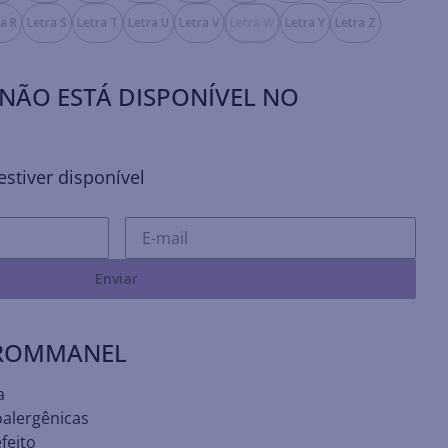
ra R
Letra S
Letra T
Letra U
Letra V
Letra W
Letra Y
Letra Z
NÃO ESTÁ DISPONÍVEL NO
stiver disponível
Enviar
 ROMMANEL
a
oalergênicas
feito