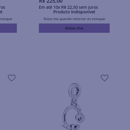
R$
225
,
00
ros
Em até
10
x
R$
22
,
50
sem juros
el
Produto Indisponível
estoque
Avise-me quando retornar ao estoque
Avise-me