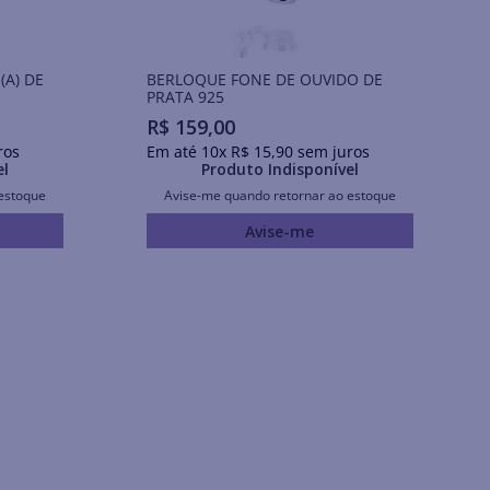
A) DE
BERLOQUE FONE DE OUVIDO DE
PRATA 925
R$
159
,
00
ros
Em até
10
x
R$
15
,
90
sem juros
el
Produto Indisponível
estoque
Avise-me quando retornar ao estoque
Avise-me