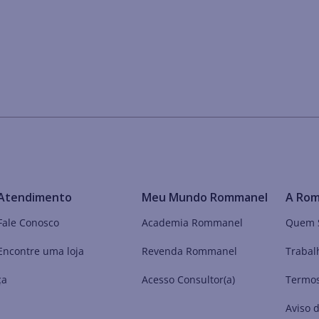
Atendimento
Meu Mundo Rommanel
A Ro
Fale Conosco
Academia Rommanel
Quem 
Encontre uma loja
Revenda Rommanel
Trabal
ça
Acesso Consultor(a)
Termos
Aviso 