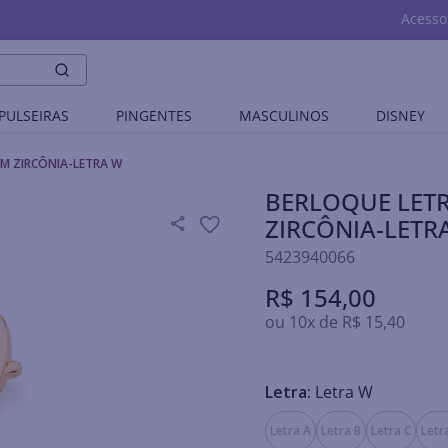
Acesso
PULSEIRAS
PINGENTES
MASCULINOS
DISNEY
M ZIRCÔNIA-LETRA W
BERLOQUE LET
ZIRCÔNIA-LETR
5423940066
R$
154
,
00
ou
10
x de
R$
15
,
40
Letra:
Letra W
Letra A
Letra B
Letra C
Letr