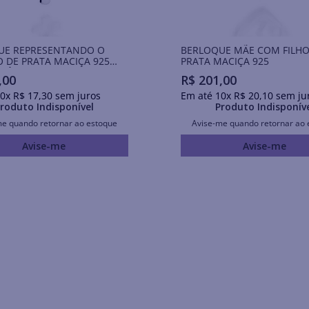
UE REPRESENTANDO O
BERLOQUE MÃE COM FILHO(
 DE PRATA MACIÇA 925
PRATA MACIÇA 925
RCÔNIA
,
00
R$
201
,
00
0
x
R$
17
,
30
sem juros
Em até
10
x
R$
20
,
10
sem ju
roduto Indisponível
Produto Indisponív
me quando retornar ao estoque
Avise-me quando retornar ao 
Avise-me
Avise-me