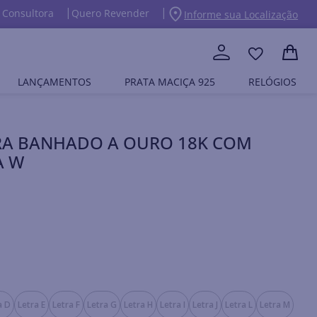
 Consultora
Quero Revender
Informe sua Localização
LANÇAMENTOS
PRATA MACIÇA 925
RELÓGIOS
RA BANHADO A OURO 18K COM
A W
a D
Letra E
Letra F
Letra G
Letra H
Letra I
Letra J
Letra L
Letra M