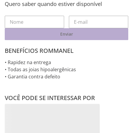
Quero saber quando estiver disponível
Enviar
BENEFÍCIOS ROMMANEL
• Rapidez na entrega
• Todas as joias hipoalergênicas
• Garantia contra defeito
VOCÊ PODE SE INTERESSAR POR
TARRACHA BORBOLETA
TARRAXA DE PRESSÃO
BANHADA A RHODIUM
BANHADA A PLATINA
NEGRO
R$
0
,
00
R$
0
,
00