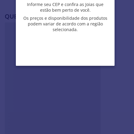
Informe seu CEP e confira as Joias que
Informe seu CEP e confira as Joias que
estão bem perto de você.
estão bem perto de você.
QUEM VIU, VIU TAMBÉM
Os preços e disponibilidade dos produtos
Os preços e disponibilidade dos produtos
podem variar de acordo com a região
podem variar de acordo com a região
selecionada.
selecionada.