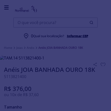
O que você procura?
0
Qual sua localização?
Informar CEP
Joias
Anéis
Anéis JOIA BANHADA OURO 18K
Anéis JOIA BANHADA OURO 18K
5113821400
R$
376
,
00
ou
10
x de
R$
37
,
60
Tamanho