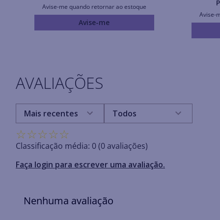
P
Avise-me quando retornar ao estoque
Avise-
Avise-me
AVALIAÇÕES
Mais recentes
Todos
☆
☆
☆
☆
☆
Classificação média: 0
(0 avaliações)
Faça login para escrever uma avaliação.
Nenhuma avaliação