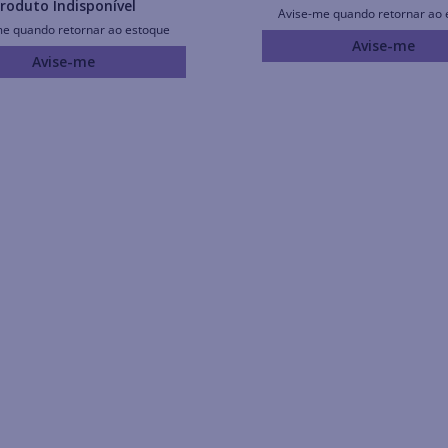
roduto Indisponível
Avise-me quando retornar ao 
me quando retornar ao estoque
Avise-me
Avise-me