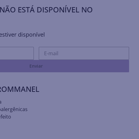
NÃO ESTÁ DISPONÍVEL NO
stiver disponível
Enviar
 ROMMANEL
a
oalergênicas
feito