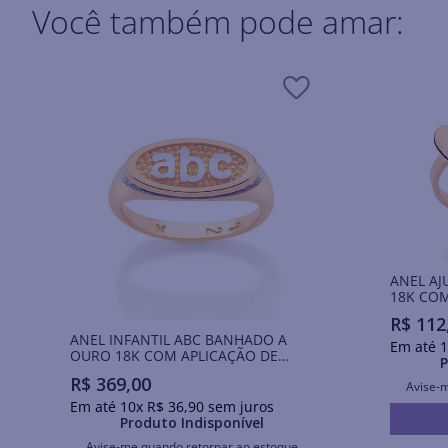
Você também pode amar:
ANEL A
18K CO
R$
112
ANEL INFANTIL ABC BANHADO A
Em até
1
OURO 18K COM APLICAÇÃO DE
P
RHODIUM
R$
369
,
00
Avise-
Em até
10
x
R$
36
,
90
sem juros
Produto Indisponível
Avise-me quando retornar ao estoque