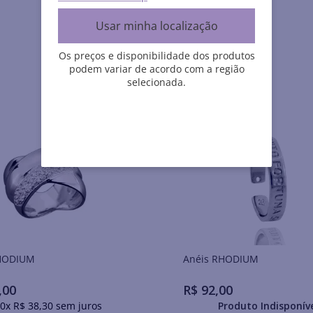
Usar minha localização
Os preços e disponibilidade dos produtos
podem variar de acordo com a região
selecionada.
is RHODIUM
Anéis RHODIUM
,
00
R$
92
,
00
0
x
R$
38
,
30
sem juros
Produto Indisponív