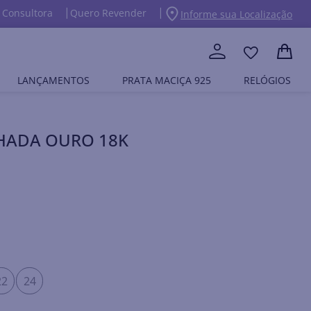
 Consultora
Quero Revender
Informe sua Localização
LANÇAMENTOS
PRATA MACIÇA 925
RELÓGIOS
NHADA OURO 18K
22
24