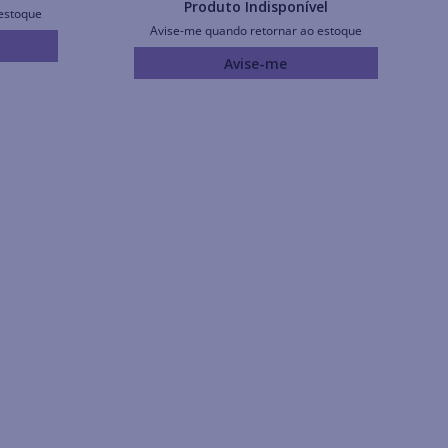
Produto Indisponível
estoque
Avise-me quando retornar ao estoque
Avise-me