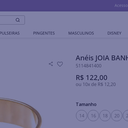
Acesso
PULSEIRAS
PINGENTES
MASCULINOS
DISNEY
Anéis JOIA BA
5114841400
R$
122
,
00
ou
10
x de
R$
12
,
20
Tamanho
14
16
18
20