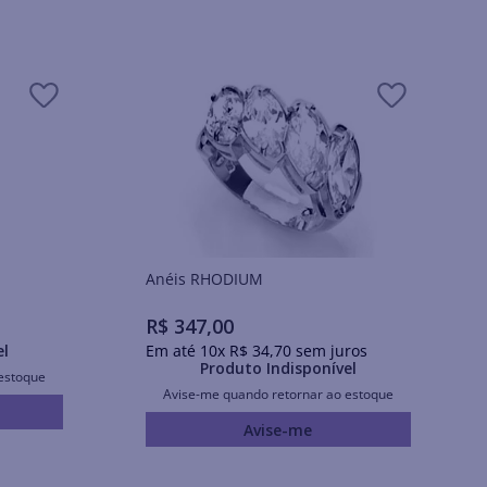
Anéis RHODIUM
R$
347
,
00
el
Em até
10
x
R$
34
,
70
sem juros
Produto Indisponível
estoque
Avise-me quando retornar ao estoque
Avise-me