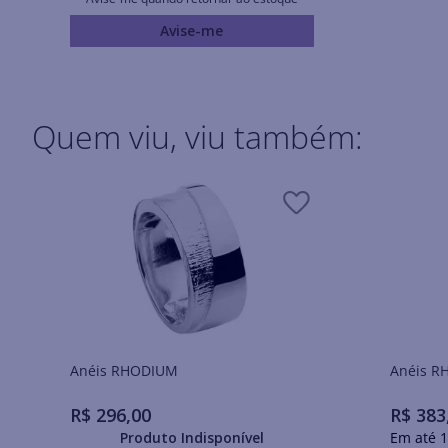
Avise-me
Quem viu, viu também:
Anéis RHODIUM
Ané
R$
296
,
00
R$
383
Produto Indisponível
Em até
1