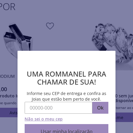
POR
UMA ROMMANEL PARA
is RHODIUM
Anéis RHODIUM
CHAMAR DE SUA!
,
00
R$
347
,
00
Informe seu CEP de entrega e confira as
roduto Indisponível
Em até
10
x
R$
34
,
70
sem ju
Joias que estão bem perto de você.
Produto Indisponív
me quando retornar ao estoque
Ok
Avise-me quando retornar ao 
Avise-me
Avise-me
Não sei o meu cep
Usar minha localização