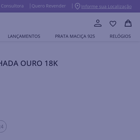
 Consultora
Quero Revender
Informe sua Localização
LANÇAMENTOS
PRATA MACIÇA 925
RELÓGIOS
NHADA OURO 18K
24