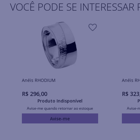
VOCÊ PODE SE INTERESSAR 
Anéis RHODIUM
Ané
R$
296
,
00
R$
323
Produto Indisponível
P
Avise-me quando retornar ao estoque
Avise-
Avise-me