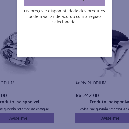
Os preços e disponibilidade dos produtos
podem variar de acordo com a região
selecionada.
is RHODIUM
Anéis RHODIUM
,
00
R$
242
,
00
roduto Indisponível
Produto Indisponív
me quando retornar ao estoque
Avise-me quando retornar ao 
Avise-me
Avise-me