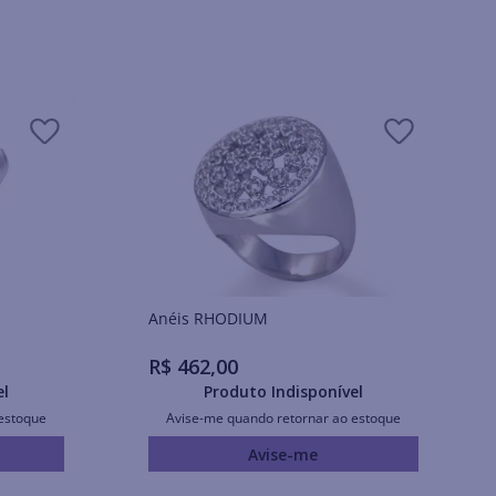
Anéis RHODIUM
R$
462
,
00
el
Produto Indisponível
estoque
Avise-me quando retornar ao estoque
Avise-me