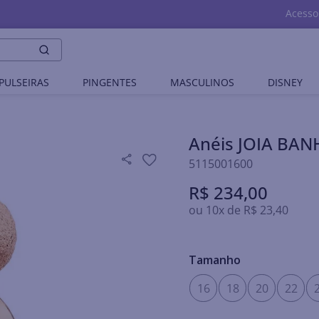
Acesso
PULSEIRAS
PINGENTES
MASCULINOS
DISNEY
Anéis JOIA BA
5115001600
R$
234
,
00
ou
10
x de
R$
23
,
40
Tamanho
16
18
20
22