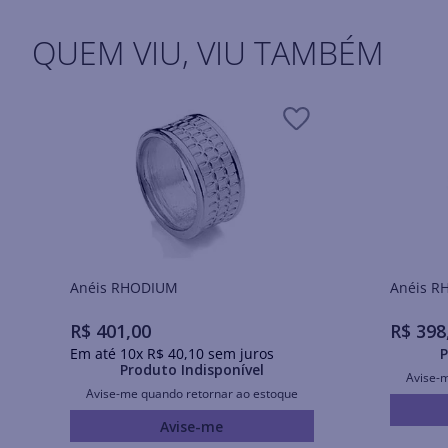
QUEM VIU, VIU TAMBÉM
Anéis RHODIUM
Ané
R$
401
,
00
R$
398
Em até
10
x
R$
40
,
10
sem juros
P
Produto Indisponível
Avise-
Avise-me quando retornar ao estoque
Avise-me