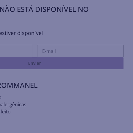
NÃO ESTÁ DISPONÍVEL NO
stiver disponível
Enviar
 ROMMANEL
a
oalergênicas
feito