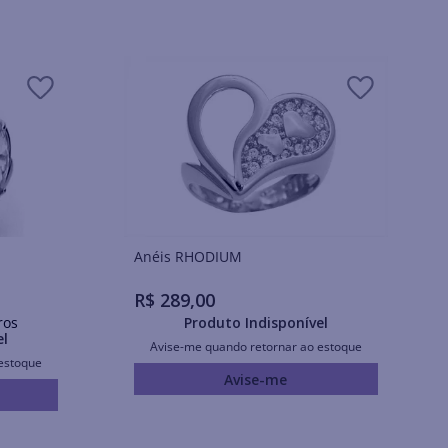
Anéis RHODIUM
R$
289
,
00
ros
Produto Indisponível
el
Avise-me quando retornar ao estoque
estoque
Avise-me