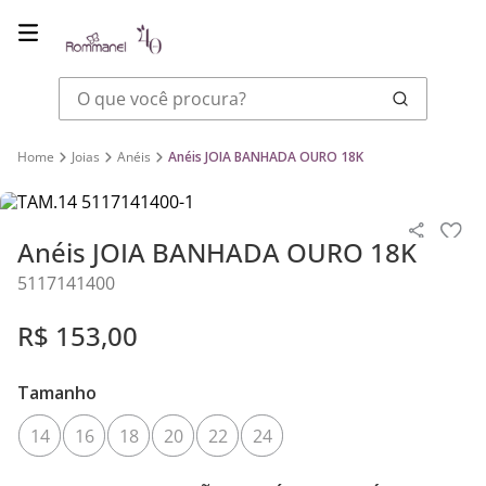
O que você procura?
Joias
Anéis
Anéis JOIA BANHADA OURO 18K
Anéis JOIA BANHADA OURO 18K
5117141400
R$
153
,
00
Tamanho
14
16
18
20
22
24