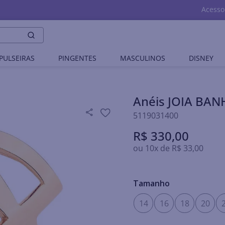
Acesso
PULSEIRAS
PINGENTES
MASCULINOS
DISNEY
Anéis JOIA BA
5119031400
R$
330
,
00
ou
10
x de
R$
33
,
00
Tamanho
14
16
18
20