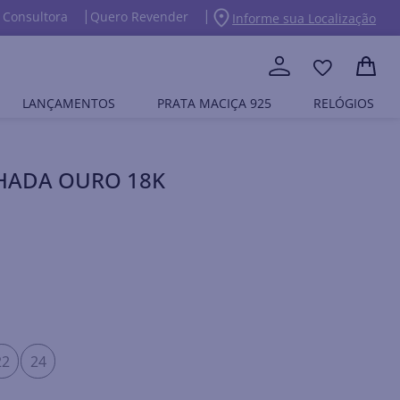
 Consultora
Quero Revender
Informe sua Localização
LANÇAMENTOS
PRATA MACIÇA 925
RELÓGIOS
NHADA OURO 18K
22
24