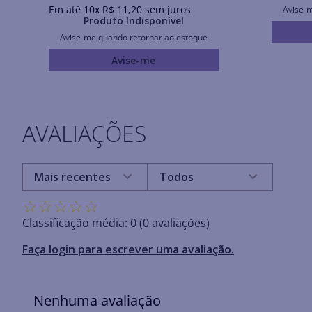
Em até
10
x
R$
11
,
20
sem juros
Avise-
Produto Indisponível
Avise-me quando retornar ao estoque
Avise-me
AVALIAÇÕES
Mais recentes
Todos
☆
☆
☆
☆
☆
Classificação média: 0
(0 avaliações)
Faça login para escrever uma avaliação.
Nenhuma avaliação