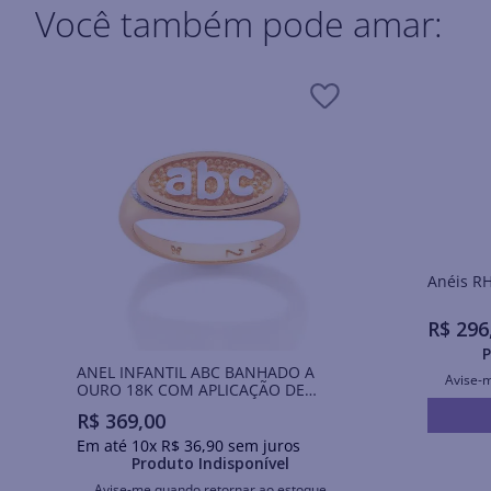
Você também pode amar:
Ané
R$
296
P
ANEL INFANTIL ABC BANHADO A
Avise-
OURO 18K COM APLICAÇÃO DE
RHODIUM
R$
369
,
00
Em até
10
x
R$
36
,
90
sem juros
Produto Indisponível
Avise-me quando retornar ao estoque