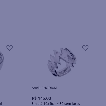
Anéis RHODIUM
R$
145
,
00
el
Em até
10
x
R$
14
,
50
sem juros