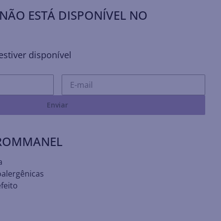
NÃO ESTÁ DISPONÍVEL NO
stiver disponível
Enviar
 ROMMANEL
a
oalergênicas
feito