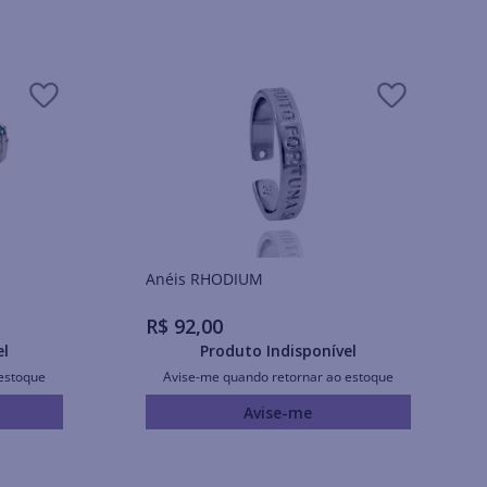
Anéis RHODIUM
R$
92
,
00
el
Produto Indisponível
estoque
Avise-me quando retornar ao estoque
Avise-me