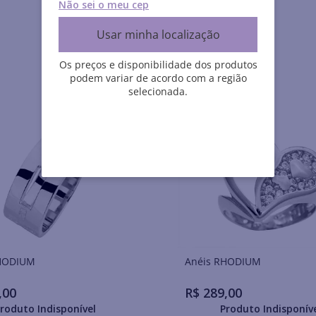
Não sei o meu cep
Usar minha localização
Os preços e disponibilidade dos produtos
podem variar de acordo com a região
selecionada.
is RHODIUM
Anéis RHODIUM
,
00
R$
289
,
00
roduto Indisponível
Produto Indisponív