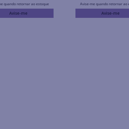
me quando retornar ao estoque
Avise-me quando retornar ao 
Avise-me
Avise-me