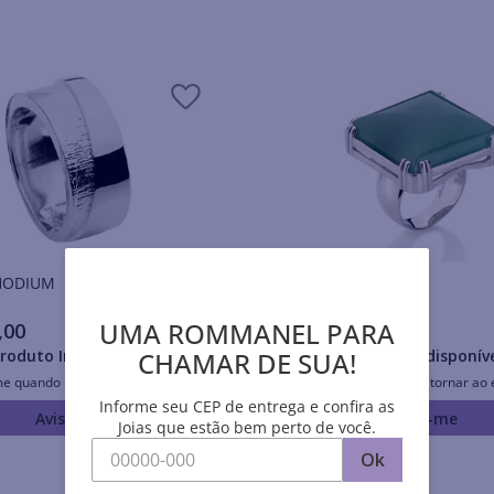
is RHODIUM
Anéis RHODIUM
UMA ROMMANEL PARA
,
00
R$
519
,
00
CHAMAR DE SUA!
roduto Indisponível
Produto Indisponív
me quando retornar ao estoque
Avise-me quando retornar ao 
Informe seu CEP de entrega e confira as
Avise-me
Avise-me
Joias que estão bem perto de você.
Ok