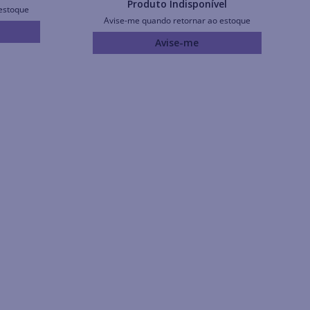
Produto Indisponível
estoque
Avise-me quando retornar ao estoque
Avise-me