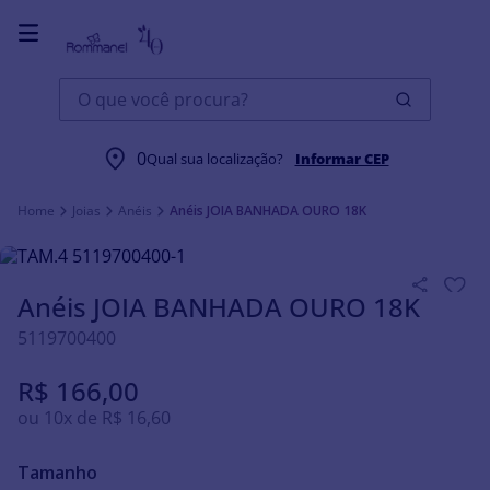
O que você procura?
0
Qual sua localização?
Informar CEP
Joias
Anéis
Anéis JOIA BANHADA OURO 18K
Anéis JOIA BANHADA OURO 18K
5119700400
R$
166
,
00
ou
10
x de
R$
16
,
60
Tamanho