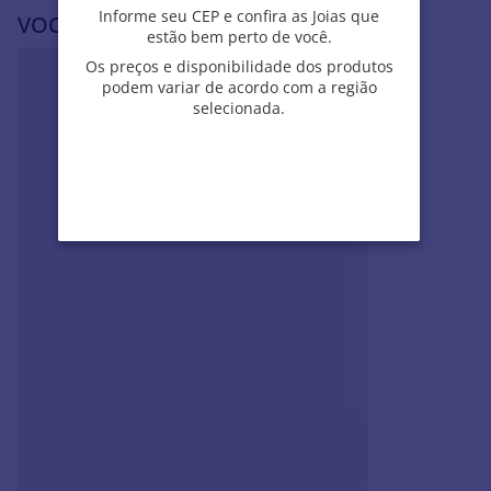
Informe seu CEP e confira as Joias que
Informe seu CEP e confira as Joias que
VOCÊ PODE SE INTERESSAR POR
estão bem perto de você.
estão bem perto de você.
Os preços e disponibilidade dos produtos
Os preços e disponibilidade dos produtos
podem variar de acordo com a região
podem variar de acordo com a região
selecionada.
selecionada.