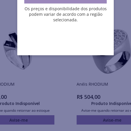
Os preços e disponibilidade dos produtos
podem variar de acordo com a região
selecionada.
is RHODIUM
Anéis RHODIUM
,
00
R$
504
,
00
roduto Indisponível
Produto Indisponív
me quando retornar ao estoque
Avise-me quando retornar ao 
Avise-me
Avise-me