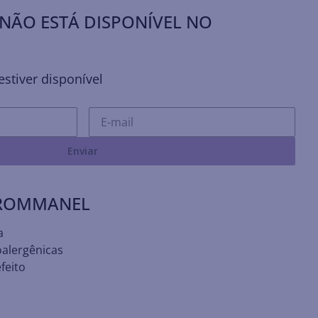
NÃO ESTÁ DISPONÍVEL NO
stiver disponível
Enviar
 ROMMANEL
a
oalergênicas
feito