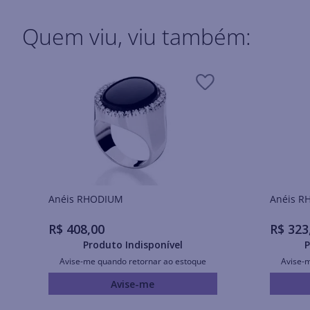
Quem viu, viu também:
Anéis RHODIUM
Ané
R$
408
,
00
R$
323
Produto Indisponível
P
Avise-me quando retornar ao estoque
Avise-
Avise-me