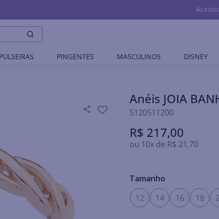
Acesso
PULSEIRAS
PINGENTES
MASCULINOS
DISNEY
Anéis JOIA BA
5120511200
R$
217
,
00
ou
10
x de
R$
21
,
70
Tamanho
12
14
16
18