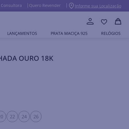
 Consultora
Quero Revender
Informe sua Localização
LANÇAMENTOS
PRATA MACIÇA 925
RELÓGIOS
NHADA OURO 18K
20
22
24
26