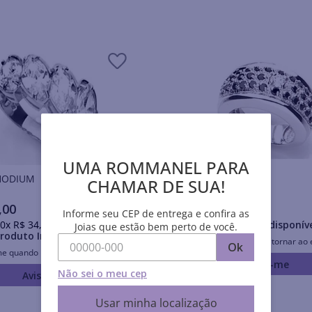
UMA ROMMANEL PARA
is RHODIUM
Anéis RHODIUM
CHAMAR DE SUA!
,
00
R$
244
,
00
Informe seu CEP de entrega e confira as
0
x
R$
34
,
70
sem juros
Produto Indisponív
Joias que estão bem perto de você.
roduto Indisponível
Avise-me quando retornar ao 
Ok
me quando retornar ao estoque
Avise-me
Não sei o meu cep
Avise-me
Usar minha localização