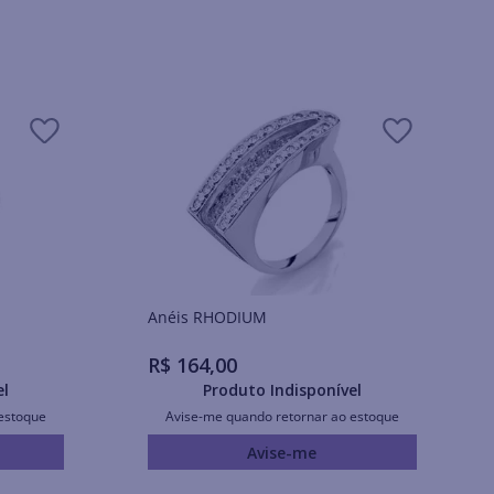
Anéis RHODIUM
R$
164
,
00
el
Produto Indisponível
estoque
Avise-me quando retornar ao estoque
Avise-me