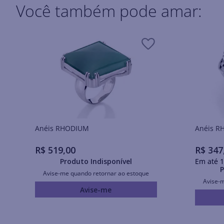
Você também pode amar:
Anéis RHODIUM
Ané
R$
519
,
00
R$
347
Produto Indisponível
Em até
1
P
Avise-me quando retornar ao estoque
Avise-
Avise-me