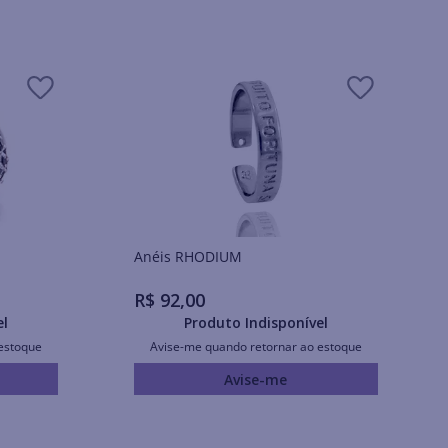
Anéis RHODIUM
R$
92
,
00
el
Produto Indisponível
estoque
Avise-me quando retornar ao estoque
Avise-me