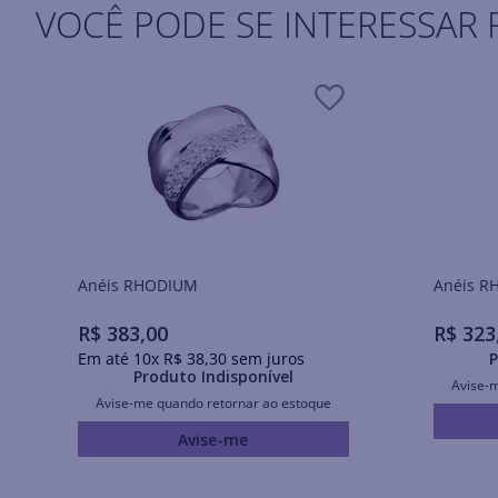
VOCÊ PODE SE INTERESSAR 
Anéis RHODIUM
Ané
R$
383
,
00
R$
323
Em até
10
x
R$
38
,
30
sem juros
P
Produto Indisponível
Avise-
Avise-me quando retornar ao estoque
Avise-me