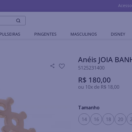
Acesso
PULSEIRAS
PINGENTES
MASCULINOS
DISNEY
Anéis JOIA BA
5125231400
R$
180
,
00
ou
10
x de
R$
18
,
00
Tamanho
14
16
18
20