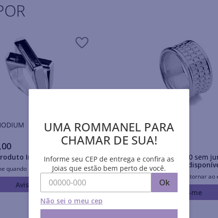
POR
UMA ROMMANEL PARA
is RHODIUM
Anéis RHODIUM
CHAMAR DE SUA!
,
00
R$
401
,
00
roduto Indisponível
Em até
10
x
R$
40
,
10
sem ju
Informe seu CEP de entrega e confira as
Produto Indisponív
Joias que estão bem perto de você.
me quando retornar ao estoque
Avise-me quando retornar ao 
Ok
Avise-me
Avise-me
Não sei o meu cep