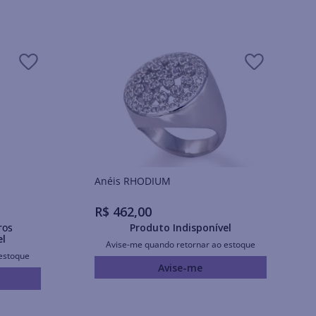
Anéis RHODIUM
R$
462
,
00
ros
Produto Indisponível
el
Avise-me quando retornar ao estoque
estoque
Avise-me