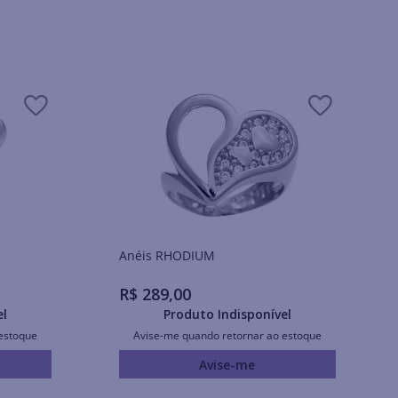
Anéis RHODIUM
R$
289
,
00
el
Produto Indisponível
estoque
Avise-me quando retornar ao estoque
Avise-me