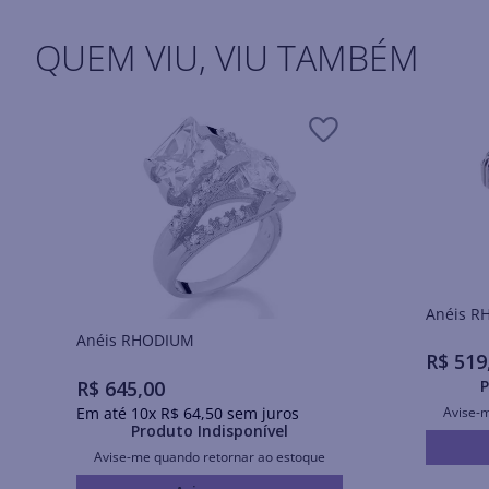
QUEM VIU, VIU TAMBÉM
Ané
Anéis RHODIUM
R$
519
R$
645
,
00
P
Em até
10
x
R$
64
,
50
sem juros
Avise-
Produto Indisponível
Avise-me quando retornar ao estoque