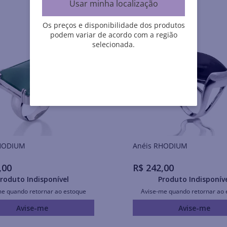
Usar minha localização
Os preços e disponibilidade dos produtos
podem variar de acordo com a região
selecionada.
is RHODIUM
Anéis RHODIUM
,
00
R$
242
,
00
roduto Indisponível
Produto Indisponív
me quando retornar ao estoque
Avise-me quando retornar ao 
Avise-me
Avise-me