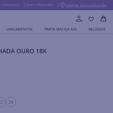
 Consultora
Quero Revender
Informe sua Localização
LANÇAMENTOS
PRATA MACIÇA 925
RELÓGIOS
NHADA OURO 18K
22
24