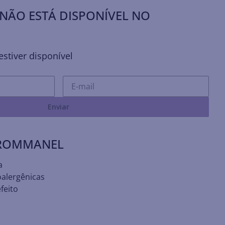
NÃO ESTÁ DISPONÍVEL NO
stiver disponível
Enviar
 ROMMANEL
a
oalergênicas
feito