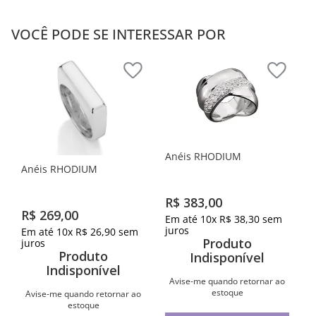
VOCÊ PODE SE INTERESSAR POR
Anéis RHODIUM
Anéis RHODIUM
R$
383
,
00
R$
269
,
00
Em até
10
x
R$
38
,
30
sem
juros
Em até
10
x
R$
26
,
90
sem
Produto
juros
Produto
Indisponível
Indisponível
Avise-me quando retornar ao
estoque
Avise-me quando retornar ao
estoque