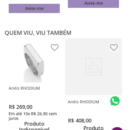
Avise-me
Avise-me
QUEM VIU, VIU TAMBÉM
Anéis RHODIUM
Anéis RHODIUM
R$
269
,
00
Em até
10
x
R$
26
,
90
sem
juros
R$
408
,
00
Produto
Produto
Indisponível