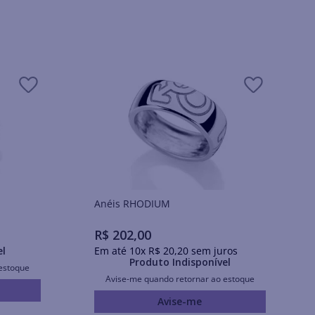
Anéis RHODIUM
R$
202
,
00
el
Em até
10
x
R$
20
,
20
sem juros
Produto Indisponível
estoque
Avise-me quando retornar ao estoque
Avise-me