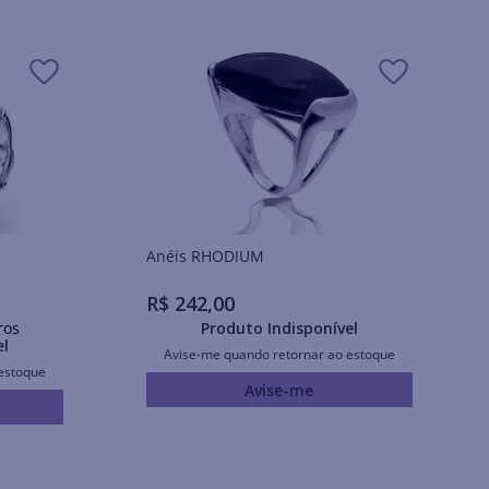
Anéis RHODIUM
R$
242
,
00
ros
Produto Indisponível
el
Avise-me quando retornar ao estoque
estoque
Avise-me