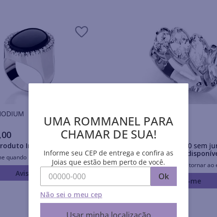
is RHODIUM
Anéis RHODIUM
UMA ROMMANEL PARA
CHAMAR DE SUA!
,
00
R$
347
,
00
roduto Indisponível
Em até
10
x
R$
34
,
70
sem ju
Informe seu CEP de entrega e confira as
Produto Indisponív
me quando retornar ao estoque
Joias que estão bem perto de você.
Avise-me quando retornar ao 
Avise-me
Ok
Avise-me
Não sei o meu cep
Usar minha localização