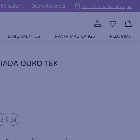
 Consultora
Quero Revender
Informe sua Localização
LANÇAMENTOS
PRATA MACIÇA 925
RELÓGIOS
NHADA OURO 18K
22
24