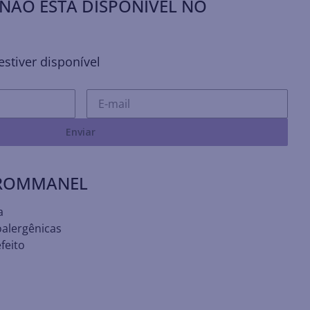
NÃO ESTÁ DISPONÍVEL NO
stiver disponível
Enviar
 ROMMANEL
a
oalergênicas
feito