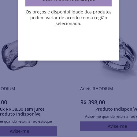
Os preços e disponibilidade dos produtos
podem variar de acordo com a região
selecionada.
is RHODIUM
Anéis RHODIUM
,
00
R$
398
,
00
0
x
R$
38
,
30
sem juros
Produto Indisponív
roduto Indisponível
Avise-me quando retornar ao 
me quando retornar ao estoque
Avise-me
Avise-me