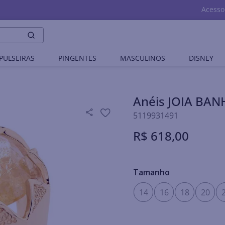
Acesso
PULSEIRAS
PINGENTES
MASCULINOS
DISNEY
Anéis JOIA BA
5119931491
R$
618
,
00
Tamanho
14
16
18
20