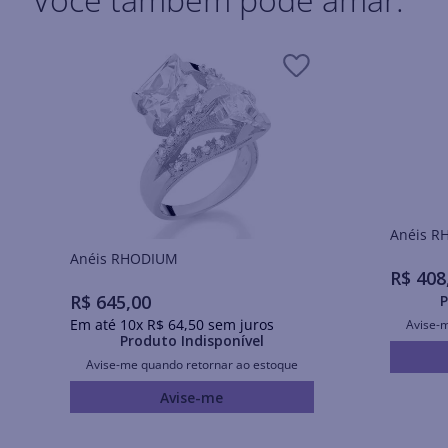
Ané
Anéis RHODIUM
R$
408
R$
645
,
00
P
Em até
10
x
R$
64
,
50
sem juros
Avise-
Produto Indisponível
Avise-me quando retornar ao estoque
Avise-me