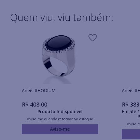
Quem viu, viu também:
Anéis RHODIUM
Ané
R$
408
,
00
R$
383
Produto Indisponível
Em até
1
P
Avise-me quando retornar ao estoque
Avise-
Avise-me