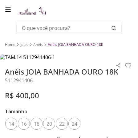
O que você procura?
Joias
Anéis
Anéis JOIA BANHADA OURO 18K
Anéis JOIA BANHADA OURO 18K
5112941406
R$
400
,
00
Tamanho
14
16
18
20
22
24