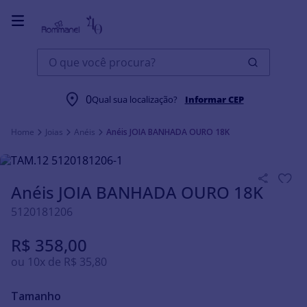
O que você procura?
0
Qual sua localização?
Informar CEP
Joias
Anéis
Anéis JOIA BANHADA OURO 18K
Anéis JOIA BANHADA OURO 18K
5120181206
R$
358
,
00
ou
10
x de
R$
35
,
80
Tamanho