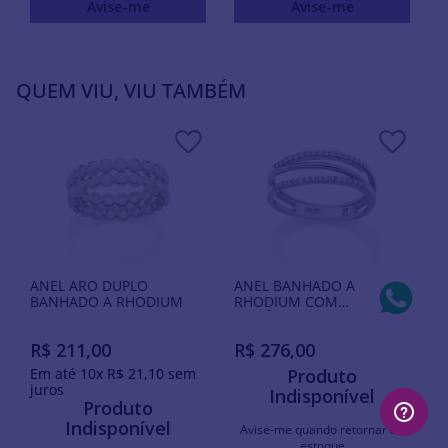
Avise-me
Avise-me
QUEM VIU, VIU TAMBÉM
ANEL ARO DUPLO
ANEL BANHADO A
BANHADO A RHODIUM
RHODIUM COM
ZIRCÔNIAS
R$
211
,
00
R$
276
,
00
Em até
10
x
R$
21
,
10
sem
Produto
juros
Indisponível
Produto
Indisponível
Avise-me quando retornar ao
estoque