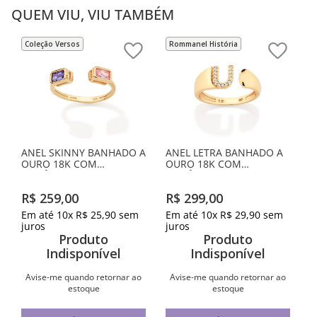
QUEM VIU, VIU TAMBÉM
Coleção Versos
Rommanel História
ANEL SKINNY BANHADO A
ANEL LETRA BANHADO A
OURO 18K COM
OURO 18K COM
ZIRCÔNIAS
ZIRCÔNIAS -LETRA U
R$
259
,
00
R$
299
,
00
Em até
10
x
R$
25
,
90
sem
Em até
10
x
R$
29
,
90
sem
juros
juros
Produto
Produto
Indisponível
Indisponível
Avise-me quando retornar ao
Avise-me quando retornar ao
estoque
estoque