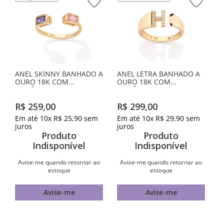
ANEL SKINNY BANHADO A
ANEL LETRA BANHADO A
OURO 18K COM
OURO 18K COM
ZIRCÔNIAS
ZIRCÔNIAS -LETRA H
R$
259
,
00
R$
299
,
00
Em até
10
x
R$
25
,
90
sem
Em até
10
x
R$
29
,
90
sem
juros
juros
Produto
Produto
Indisponível
Indisponível
Avise-me quando retornar ao
Avise-me quando retornar ao
estoque
estoque
Avise-me
Avise-me