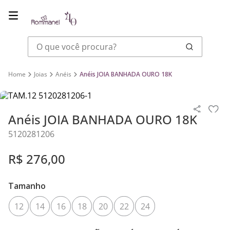
O que você procura?
Joias
Anéis
Anéis JOIA BANHADA OURO 18K
Anéis JOIA BANHADA OURO 18K
5120281206
R$
276
,
00
Tamanho
12
14
16
18
20
22
24