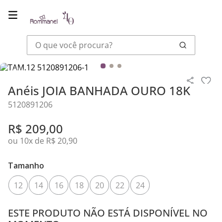
O que você procura?
Joias
Anéis
Anéis JOIA BANHADA OURO 18K
Anéis JOIA BANHADA OURO 18K
5120891206
R$
209
,
00
ou
10
x de
R$
20
,
90
Tamanho
12
14
16
18
20
22
24
ESTE PRODUTO NÃO ESTÁ DISPONÍVEL NO