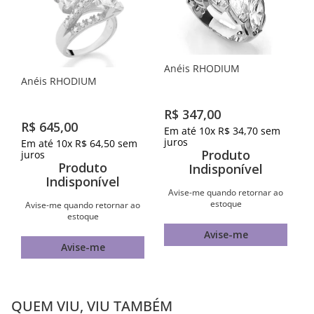
Anéis RHODIUM
Anéis RHODIUM
R$
347
,
00
R$
645
,
00
Em até
10
x
R$
34
,
70
sem
juros
Em até
10
x
R$
64
,
50
sem
Produto
juros
Produto
Indisponível
Indisponível
Avise-me quando retornar ao
estoque
Avise-me quando retornar ao
estoque
Avise-me
Avise-me
QUEM VIU, VIU TAMBÉM