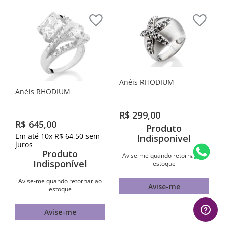
Anéis RHODIUM
Anéis RHODIUM
R$
299
,
00
R$
645
,
00
Produto
Em até
10
x
R$
64
,
50
sem
Indisponível
juros
Produto
Avise-me quando retornar ao
Indisponível
estoque
Avise-me quando retornar ao
Avise-me
estoque
Avise-me