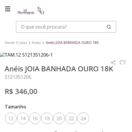
O que você procura?
Joias
Anéis
Anéis JOIA BANHADA OURO 18K
Anéis JOIA BANHADA OURO 18K
5121351206
R$
346
,
00
Tamanho
12
14
16
18
20
22
24