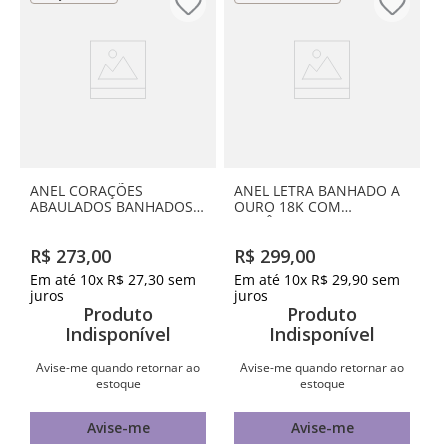
ANEL CORAÇÕES
ANEL LETRA BANHADO A
ABAULADOS BANHADOS A
OURO 18K COM
OURO 18K
ZIRCÔNIAS -LETRA X
R$
273
,
00
R$
299
,
00
Em até
10
x
R$
27
,
30
sem
Em até
10
x
R$
29
,
90
sem
juros
juros
Produto
Produto
Indisponível
Indisponível
Avise-me quando retornar ao
Avise-me quando retornar ao
estoque
estoque
Avise-me
Avise-me