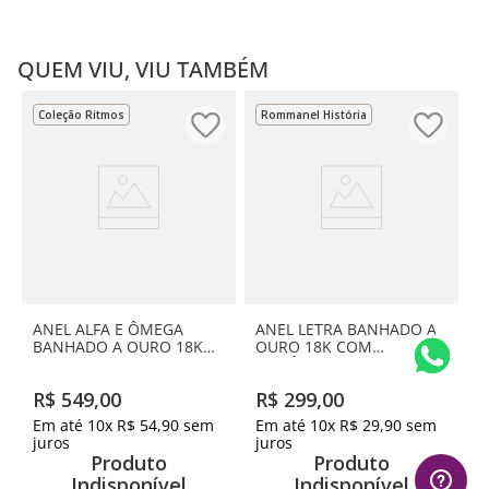
QUEM VIU, VIU TAMBÉM
Coleção Ritmos
Rommanel História
ANEL ALFA E ÔMEGA
ANEL LETRA BANHADO A
BANHADO A OURO 18K
OURO 18K COM
COM CRISTAL
ZIRCÔNIAS -LETRA X
R$
549
,
00
R$
299
,
00
Em até
10
x
R$
54
,
90
sem
Em até
10
x
R$
29
,
90
sem
juros
juros
Produto
Produto
Indisponível
Indisponível