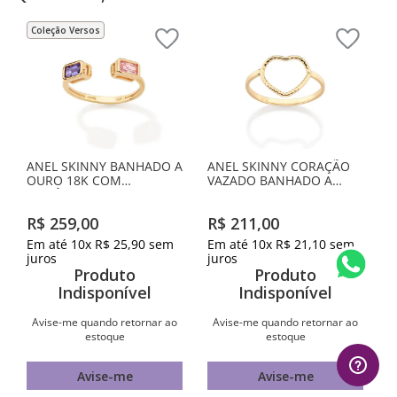
Coleção Versos
ANEL SKINNY BANHADO A
ANEL SKINNY CORAÇÃO
OURO 18K COM
VAZADO BANHADO A
ZIRCÔNIAS
OURO 18K
R$
259
,
00
R$
211
,
00
Em até
10
x
R$
25
,
90
sem
Em até
10
x
R$
21
,
10
sem
juros
juros
Produto
Produto
Indisponível
Indisponível
Avise-me quando retornar ao
Avise-me quando retornar ao
estoque
estoque
Avise-me
Avise-me