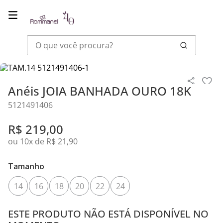
O que você procura?
Joias
Anéis
Anéis JOIA BANHADA OURO 18K
Anéis JOIA BANHADA OURO 18K
5121491406
R$
219
,
00
ou
10
x de
R$
21
,
90
Tamanho
14
16
18
20
22
24
ESTE PRODUTO NÃO ESTÁ DISPONÍVEL NO