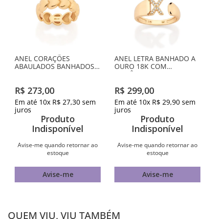
ANEL CORAÇÕES
ANEL LETRA BANHADO A
ABAULADOS BANHADOS A
OURO 18K COM
OURO 18K
ZIRCÔNIAS -LETRA X
R$
273
,
00
R$
299
,
00
Em até
10
x
R$
27
,
30
sem
Em até
10
x
R$
29
,
90
sem
juros
juros
Produto
Produto
Indisponível
Indisponível
Avise-me quando retornar ao
Avise-me quando retornar ao
estoque
estoque
Avise-me
Avise-me
QUEM VIU, VIU TAMBÉM