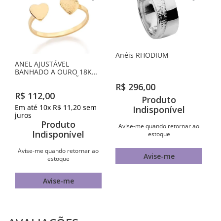
Anéis RHODIUM
ANEL AJUSTÁVEL
BANHADO A OURO 18K
COM DOIS CORAÇÕES
R$
296
,
00
R$
112
,
00
Produto
Em até
10
x
R$
11
,
20
sem
Indisponível
juros
Produto
Avise-me quando retornar ao
Indisponível
estoque
Avise-me quando retornar ao
Avise-me
estoque
Avise-me