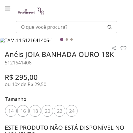
O que você procura?
Joias
Anéis
Anéis JOIA BANHADA OURO 18K
Anéis JOIA BANHADA OURO 18K
5121641406
R$
295
,
00
ou
10
x de
R$
29
,
50
Tamanho
14
16
18
20
22
24
ESTE PRODUTO NÃO ESTÁ DISPONÍVEL NO