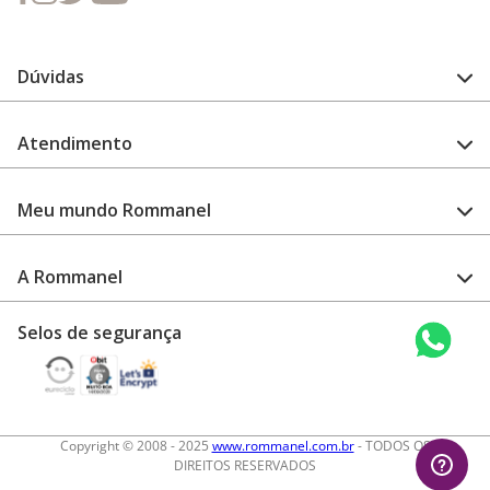
Dúvidas
FAQ
Atendimento
Guia de medidas
Cuidado com a peça
Fale Conosco
Como configurar meu relógio
Meu mundo Rommanel
Encontre uma loja
Garantia
Academia Rommanel
A Rommanel
Revenda Rommanel
Quem somos
Selos de segurança
Trabalhe conosco
Termos de uso
Aviso de privacidade
Diretos autorais
Copyright © 2008 - 2025
www.rommanel.com.br
- TODOS OS
DIREITOS RESERVADOS