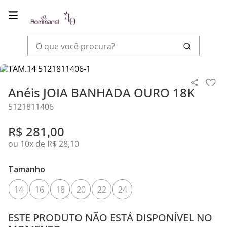
O que você procura?
Joias
Anéis
Anéis JOIA BANHADA OURO 18K
Anéis JOIA BANHADA OURO 18K
5121811406
R$
281
,
00
ou
10
x de
R$
28
,
10
Tamanho
14
16
18
20
22
24
ESTE PRODUTO NÃO ESTÁ DISPONÍVEL NO