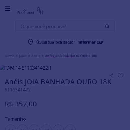
O que você procura?
0
Qual sua localização?
Informar CEP
Joias
Anéis
Anéis JOIA BANHADA OURO 18K
Anéis JOIA BANHADA OURO 18K
5116341422
R$
357
,
00
Tamanho