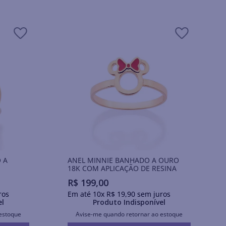
 A
ANEL MINNIE BANHADO A OURO
18K COM APLICAÇÃO DE RESINA
R$
199
,
00
ros
Em até
10
x
R$
19
,
90
sem juros
el
Produto Indisponível
estoque
Avise-me quando retornar ao estoque