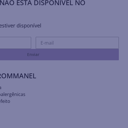
NÃO ESTÁ DISPONÍVEL NO
stiver disponível
Enviar
 ROMMANEL
a
oalergênicas
feito