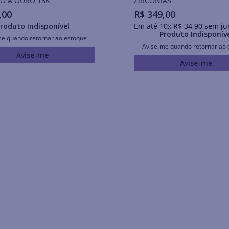
O A OURO 18K
ZIRCÔNIAS
,
00
R$
349
,
00
roduto Indisponível
Em até
10
x
R$
34
,
90
sem ju
Produto Indisponív
me quando retornar ao estoque
Avise-me quando retornar ao 
Avise-me
Avise-me