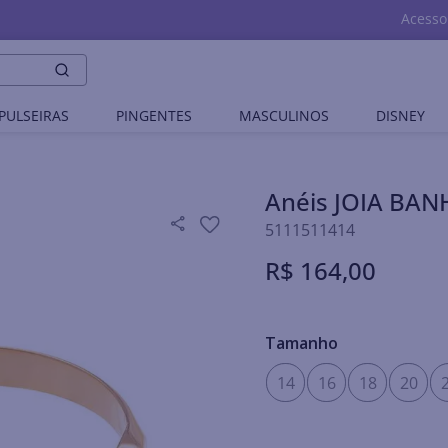
Acesso
PULSEIRAS
PINGENTES
MASCULINOS
DISNEY
Anéis JOIA BA
5111511414
R$
164
,
00
Tamanho
14
16
18
20