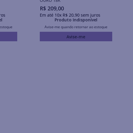
OURO 18K
R$
209
,
00
ros
Em até
10
x
R$
20
,
90
sem juros
el
Produto Indisponível
estoque
Avise-me quando retornar ao estoque
Avise-me