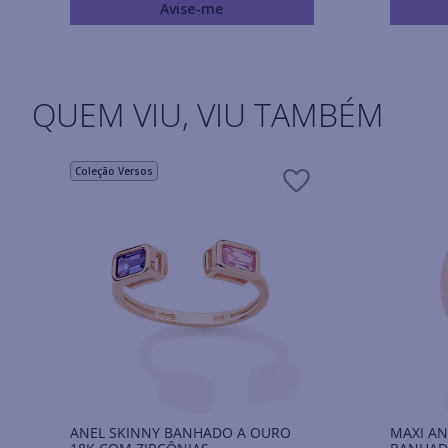
Avise-me
QUEM VIU, VIU TAMBÉM
Coleção Versos
ANEL SKINNY BANHADO A OURO
MAXI AN