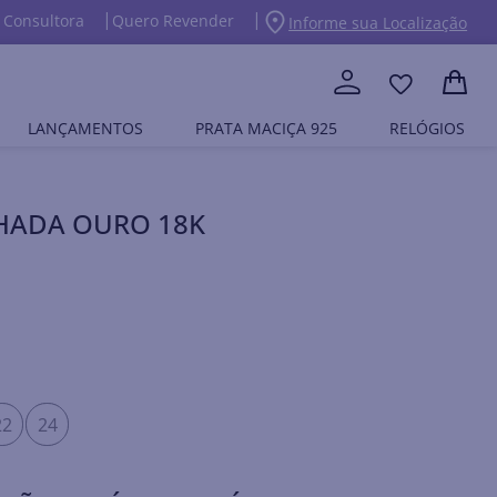
 Consultora
Quero Revender
Informe sua Localização
LANÇAMENTOS
PRATA MACIÇA 925
RELÓGIOS
NHADA OURO 18K
22
24