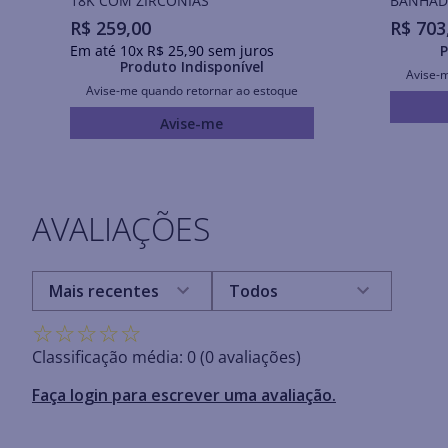
18K COM ZIRCÔNIAS
BANHAD
R$
259
,
00
R$
703
Em até
10
x
R$
25
,
90
sem juros
P
Produto Indisponível
Avise-
Avise-me quando retornar ao estoque
Avise-me
AVALIAÇÕES
Mais recentes
Todos
☆
☆
☆
☆
☆
Classificação média: 0
(0 avaliações)
Faça login para escrever uma avaliação.