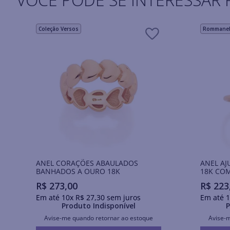
Coleção Versos
Rommanel 
ANEL CORAÇÕES ABAULADOS
ANEL A
BANHADOS A OURO 18K
18K COM
R$
273
,
00
R$
223
Em até
10
x
R$
27
,
30
sem juros
Em até
1
Produto Indisponível
P
Avise-me quando retornar ao estoque
Avise-