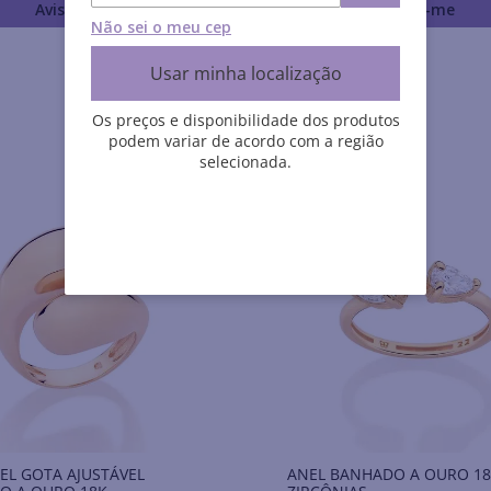
Avise-me
Avise-me
Não sei o meu cep
Usar minha localização
Os preços e disponibilidade dos produtos
podem variar de acordo com a região
selecionada.
EL GOTA AJUSTÁVEL
ANEL BANHADO A OURO 1