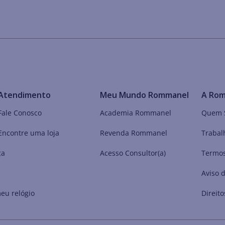
Atendimento
Meu Mundo Rommanel
A Ro
Fale Conosco
Academia Rommanel
Quem 
Encontre uma loja
Revenda Rommanel
Trabal
ça
Acesso Consultor(a)
Termos
Aviso 
eu relógio
Direito