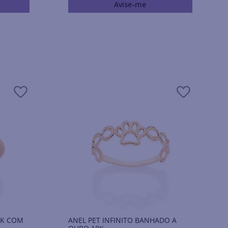
Avise-me
8K COM
ANEL PET INFINITO BANHADO A