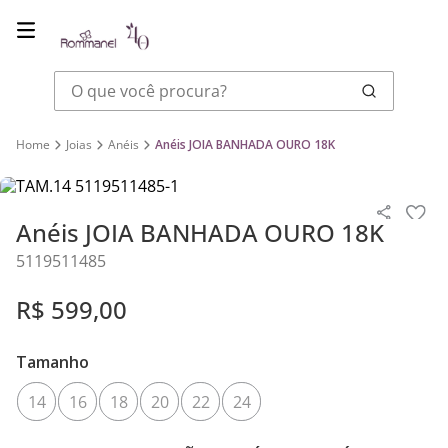
O que você procura?
Joias
Anéis
Anéis JOIA BANHADA OURO 18K
Anéis JOIA BANHADA OURO 18K
5119511485
R$
599
,
00
Tamanho
14
16
18
20
22
24