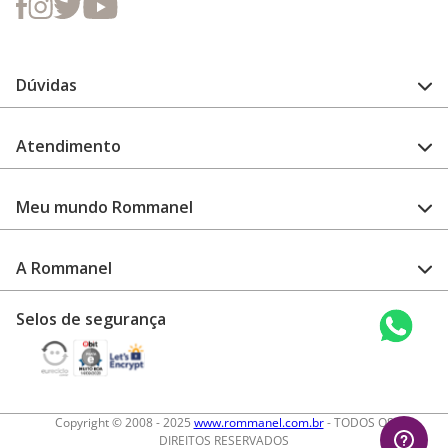
Dúvidas
FAQ
Atendimento
Guia de medidas
Cuidado com a peça
Fale Conosco
Como configurar meu relógio
Meu mundo Rommanel
Encontre uma loja
Garantia
Academia Rommanel
A Rommanel
Revenda Rommanel
Quem somos
Selos de segurança
Trabalhe conosco
Termos de uso
Aviso de privacidade
Diretos autorais
Copyright © 2008 - 2025
www.rommanel.com.br
- TODOS OS
DIREITOS RESERVADOS