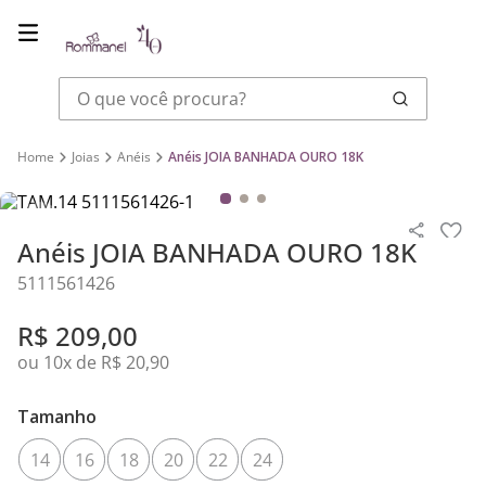
O que você procura?
Joias
Anéis
Anéis JOIA BANHADA OURO 18K
Anéis JOIA BANHADA OURO 18K
5111561426
R$
209
,
00
ou
10
x de
R$
20
,
90
Tamanho
14
16
18
20
22
24