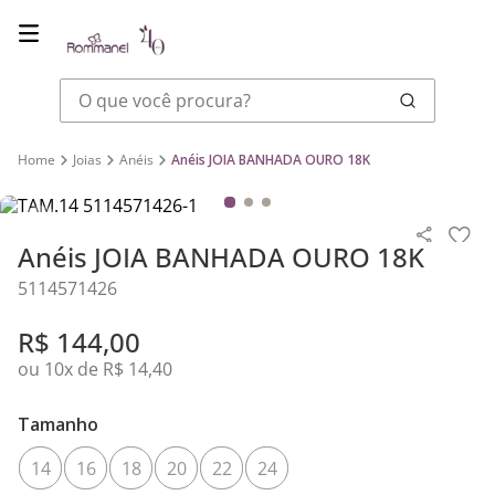
O que você procura?
Joias
Anéis
Anéis JOIA BANHADA OURO 18K
Anéis JOIA BANHADA OURO 18K
5114571426
R$
144
,
00
ou
10
x de
R$
14
,
40
Tamanho
14
16
18
20
22
24