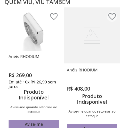
QUEM VIU, VIU TAMBÉM
Anéis RHODIUM
Anéis RHODIUM
R$
269
,
00
Em até
10
x
R$
26
,
90
sem
juros
R$
408
,
00
Produto
Produto
Indisponível
Indisponível
Avise-me quando retornar ao
Avise-me quando retornar ao
estoque
estoque
Avise-me