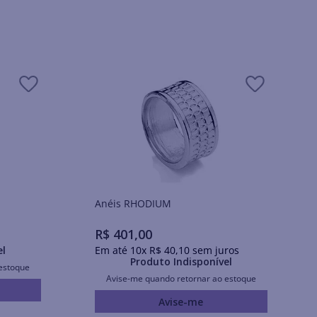
Anéis RHODIUM
R$
401
,
00
el
Em até
10
x
R$
40
,
10
sem juros
Produto Indisponível
estoque
Avise-me quando retornar ao estoque
Avise-me