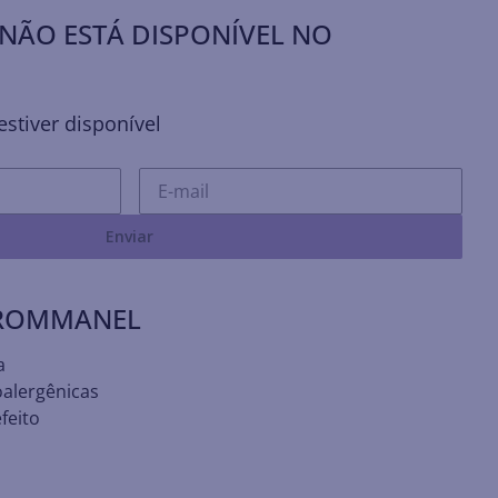
NÃO ESTÁ DISPONÍVEL NO
stiver disponível
Enviar
 ROMMANEL
a
oalergênicas
feito