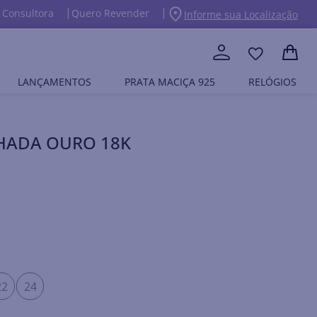
 Consultora
Quero Revender
Informe sua Localização
LANÇAMENTOS
PRATA MACIÇA 925
RELÓGIOS
NHADA OURO 18K
22
24