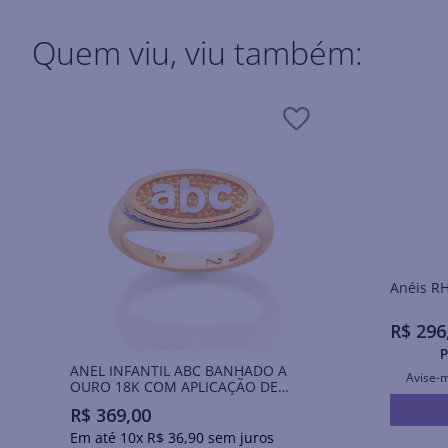
Quem viu, viu também:
Ané
R$
296
P
ANEL INFANTIL ABC BANHADO A
Avise-
OURO 18K COM APLICAÇÃO DE
RHODIUM
R$
369
,
00
Em até
10
x
R$
36
,
90
sem juros