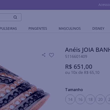
Acesso
PULSEIRAS
PINGENTES
MASCULINOS
DISNEY
Anéis JOIA BA
5116601409
R$
651
,
00
ou
10
x de
R$
65
,
10
Tamanho
14
16
18
20