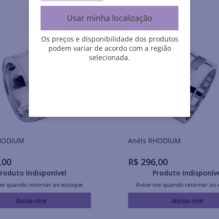
Usar minha localização
Os preços e disponibilidade dos produtos
podem variar de acordo com a região
selecionada.
is RHODIUM
Anéis RHODIUM
,
00
R$
296
,
00
roduto Indisponível
Produto Indisponív
me quando retornar ao estoque
Avise-me quando retornar ao 
Avise-me
Avise-me