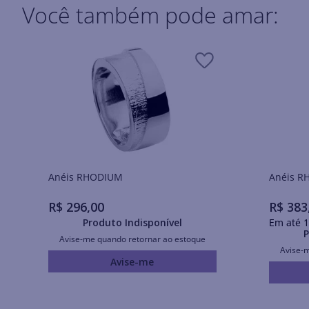
Você também pode amar:
Anéis RHODIUM
Ané
R$
296
,
00
R$
383
Produto Indisponível
Em até
1
P
Avise-me quando retornar ao estoque
Avise-
Avise-me