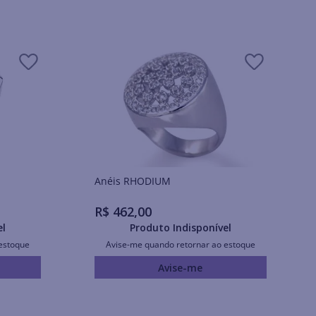
Anéis RHODIUM
R$
462
,
00
el
Produto Indisponível
estoque
Avise-me quando retornar ao estoque
Avise-me