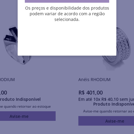
Os preços e disponibilidade dos produtos
podem variar de acordo com a região
selecionada.
is RHODIUM
Anéis RHODIUM
,
00
R$
401
,
00
roduto Indisponível
Em até
10
x
R$
40
,
10
sem ju
Produto Indisponív
me quando retornar ao estoque
Avise-me quando retornar ao 
Avise-me
Avise-me