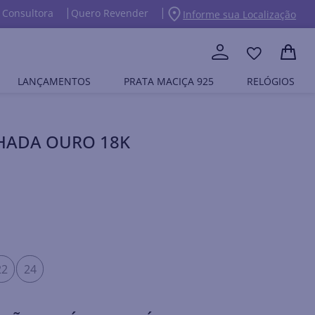
 Consultora
Quero Revender
Informe sua Localização
LANÇAMENTOS
PRATA MACIÇA 925
RELÓGIOS
NHADA OURO 18K
22
24