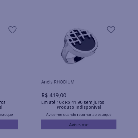
Anéis RHODIUM
R$
419
,
00
ros
Em até
10
x
R$
41
,
90
sem juros
el
Produto Indisponível
estoque
Avise-me quando retornar ao estoque
Avise-me