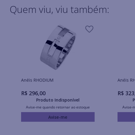
Quem viu, viu também:
Anéis RHODIUM
Ané
R$
296
,
00
R$
323
Produto Indisponível
P
Avise-me quando retornar ao estoque
Avise-
Avise-me