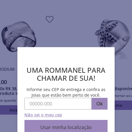
UMA ROMMANEL PARA
is RHODIUM
Anéis RHODIUM
CHAMAR DE SUA!
,
00
R$
299
,
00
0
x
R$
38
,
30
sem juros
Produto Indisponív
Informe seu CEP de entrega e confira as
roduto Indisponível
Joias que estão bem perto de você.
Avise-me quando retornar ao 
me quando retornar ao estoque
Ok
Avise-me
Avise-me
Não sei o meu cep
Usar minha localização