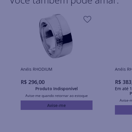
Anéis RHODIUM
Ané
R$
296
,
00
R$
383
Produto Indisponível
Em até
1
P
Avise-me quando retornar ao estoque
Avise-
Avise-me