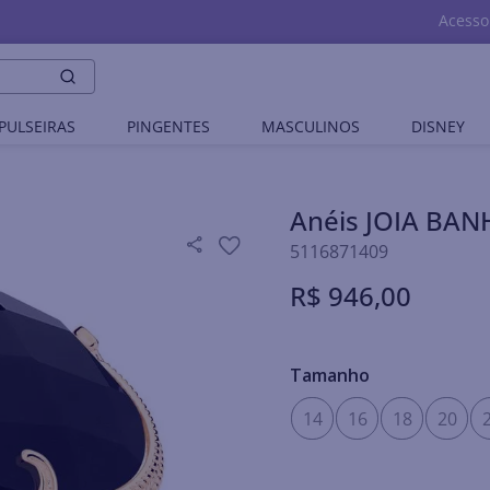
Acesso
PULSEIRAS
PINGENTES
MASCULINOS
DISNEY
Anéis JOIA BA
5116871409
R$
946
,
00
Tamanho
14
16
18
20