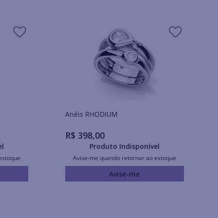
Anéis RHODIUM
R$
398
,
00
el
Produto Indisponível
estoque
Avise-me quando retornar ao estoque
Avise-me