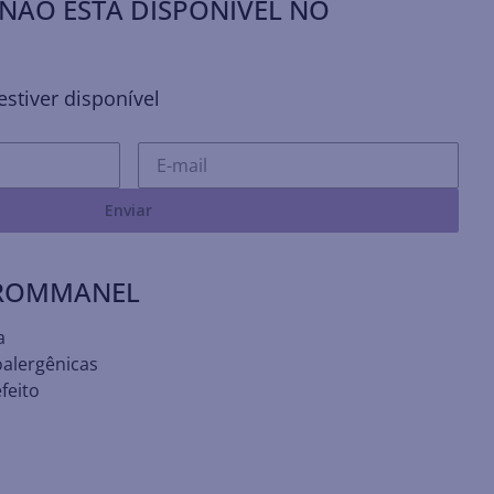
NÃO ESTÁ DISPONÍVEL NO
stiver disponível
Enviar
 ROMMANEL
a
oalergênicas
feito