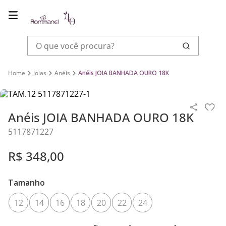
O que você procura?
Joias
Anéis
Anéis JOIA BANHADA OURO 18K
Anéis JOIA BANHADA OURO 18K
5117871227
R$
348
,
00
Tamanho
12
14
16
18
20
22
24