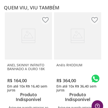
QUEM VIU, VIU TAMBÉM
ANEL SKINNY INFINITO
Anéis RHODIUM
BANHADO A OURO 18K
R$
164
,
00
R$
364
,
00
Em até
10
x
R$
16
,
40
sem
Em até
10
x
R$
36
,
40
sem
juros
juros
Produto
Produto
Indisponível
Indisponível
Avise-me quando retornar ao
Avise-me quando retornar ao