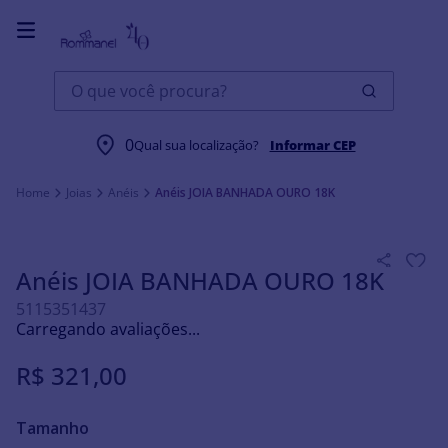
O que você procura?
0
Qual sua localização?
Informar CEP
Joias
Anéis
Anéis JOIA BANHADA OURO 18K
Anéis JOIA BANHADA OURO 18K
5115351437
R$
321
,
00
Tamanho