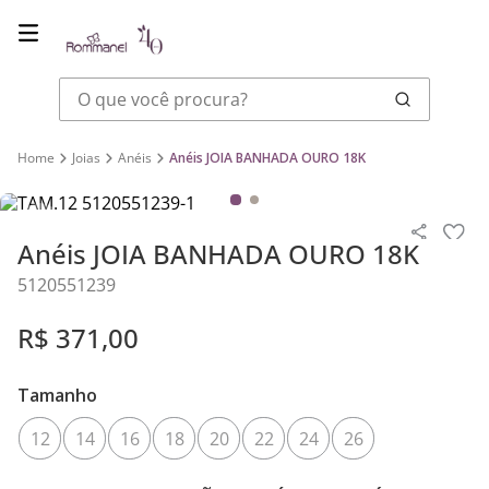
O que você procura?
Joias
Anéis
Anéis JOIA BANHADA OURO 18K
Anéis JOIA BANHADA OURO 18K
5120551239
R$
371
,
00
Tamanho
12
14
16
18
20
22
24
26