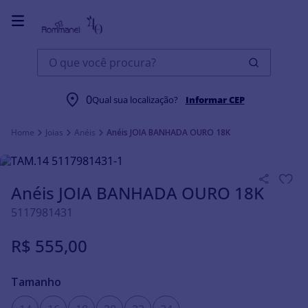
O que você procura?
0
Qual sua localização?
Informar CEP
Joias
Anéis
Anéis JOIA BANHADA OURO 18K
Anéis JOIA BANHADA OURO 18K
5117981431
R$
555
,
00
Tamanho