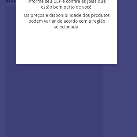
VOCÊ PODE SE INTERESSAR POR
Informe seu CEP e confira as Joias que
Informe seu CEP e confira as Joias que
estão bem perto de você.
estão bem perto de você.
Os preços e disponibilidade dos produtos
Os preços e disponibilidade dos produtos
podem variar de acordo com a região
podem variar de acordo com a região
selecionada.
selecionada.