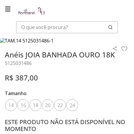
O que você procura?
Joias
Anéis
Anéis JOIA BANHADA OURO 18K
Anéis JOIA BANHADA OURO 18K
5125031486
R$
387
,
00
Tamanho
14
16
18
20
22
24
ESTE PRODUTO NÃO ESTÁ DISPONÍVEL NO
MOMENTO