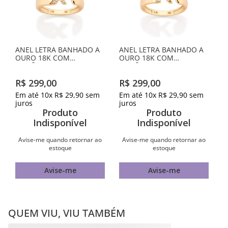
ANEL LETRA BANHADO A
ANEL LETRA BANHADO A
OURO 18K COM
OURO 18K COM
ZIRCÔNIAS -LETRA X
ZIRCÔNIAS -LETRA K
R$
299
,
00
R$
299
,
00
Em até
10
x
R$
29
,
90
sem
Em até
10
x
R$
29
,
90
sem
juros
juros
Produto
Produto
Indisponível
Indisponível
Avise-me quando retornar ao
Avise-me quando retornar ao
estoque
estoque
Avise-me
Avise-me
QUEM VIU, VIU TAMBÉM