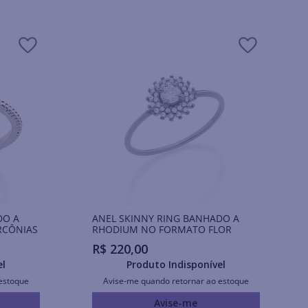
DO A
ANEL SKINNY RING BANHADO A
RCÔNIAS
RHODIUM NO FORMATO FLOR
R$
220
,
00
el
Produto Indisponível
estoque
Avise-me quando retornar ao estoque
Avise-me