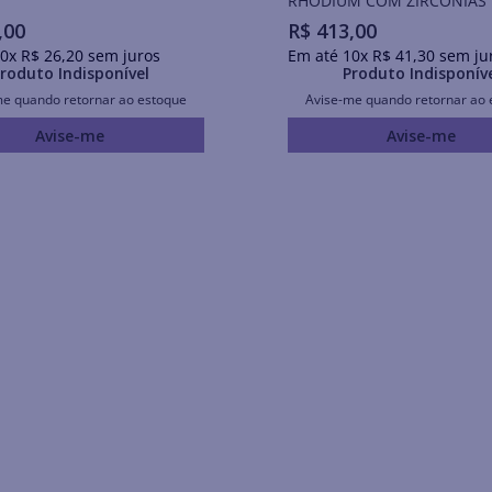
S
RHODIUM COM ZIRCÔNIAS
,
00
R$
413
,
00
0
x
R$
26
,
20
sem juros
Em até
10
x
R$
41
,
30
sem ju
roduto Indisponível
Produto Indisponív
me quando retornar ao estoque
Avise-me quando retornar ao 
Avise-me
Avise-me