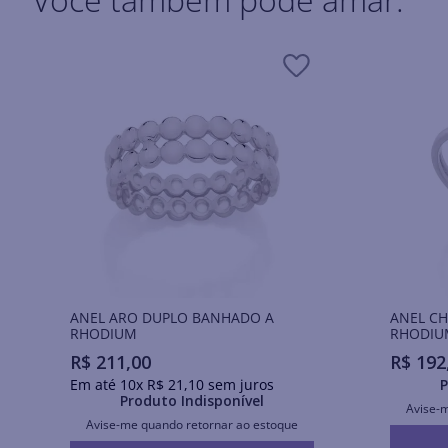
ANEL ARO DUPLO BANHADO A
ANEL C
RHODIUM
RHODIU
R$
211
,
00
R$
192
Em até
10
x
R$
21
,
10
sem juros
P
Produto Indisponível
Avise-
Avise-me quando retornar ao estoque