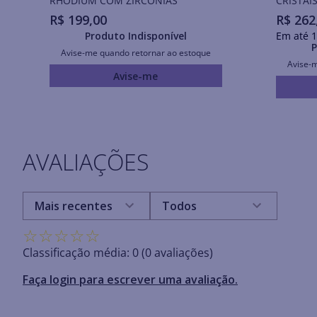
RHODIUM COM ZIRCÔNIAS
CRISTAI
R$
199
,
00
R$
262
Produto Indisponível
Em até
1
P
Avise-me quando retornar ao estoque
Avise-
Avise-me
AVALIAÇÕES
Mais recentes
Todos
☆
☆
☆
☆
☆
Classificação média: 0
(0 avaliações)
Faça login para escrever uma avaliação.