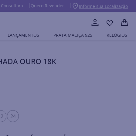
 Consultora
Quero Revender
Informe sua Localização
LANÇAMENTOS
PRATA MACIÇA 925
RELÓGIOS
NHADA OURO 18K
22
24