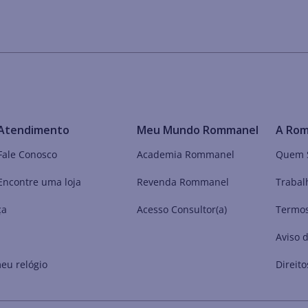
Atendimento
Meu Mundo Rommanel
A Ro
Fale Conosco
Academia Rommanel
Quem 
Encontre uma loja
Revenda Rommanel
Trabal
ça
Acesso Consultor(a)
Termos
Aviso 
eu relógio
Direito