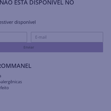
NÃO ESTÁ DISPONÍVEL NO
stiver disponível
Enviar
 ROMMANEL
a
oalergênicas
feito