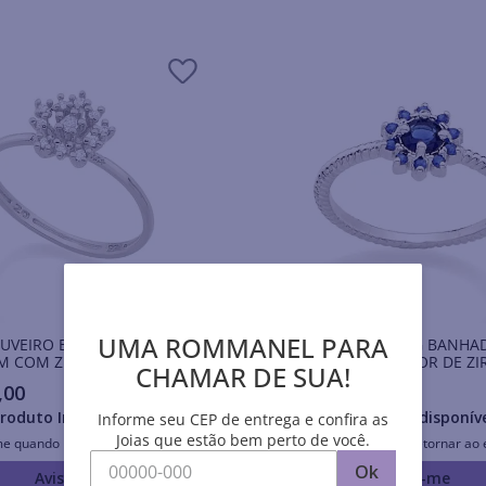
UMA ROMMANEL PARA
HUVEIRO BANHADO A
ANEL SKINNY RING BANHA
M COM ZIRCÔNIAS
RHODIUM COM FLOR DE ZI
CHAMAR DE SUA!
,
00
R$
205
,
00
roduto Indisponível
Produto Indisponív
Informe seu CEP de entrega e confira as
Joias que estão bem perto de você.
me quando retornar ao estoque
Avise-me quando retornar ao 
Ok
Avise-me
Avise-me