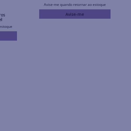
Avise-me quando retornar ao estoque
Avise-me
ros
el
estoque