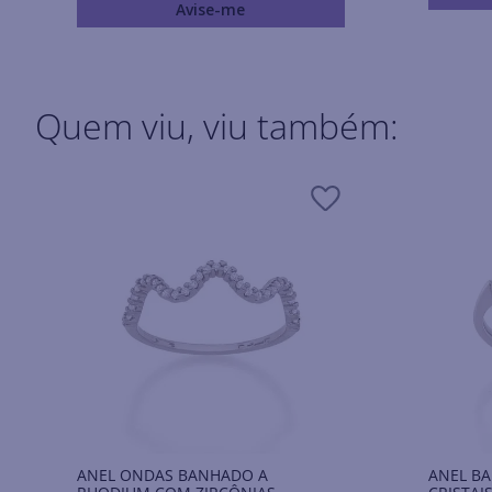
Avise-me
Quem viu, viu também:
ANEL ONDAS BANHADO A
ANEL B