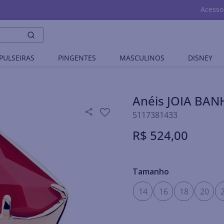
Acesso
PULSEIRAS
PINGENTES
MASCULINOS
DISNEY
Anéis JOIA BA
5117381433
R$
524
,
00
Tamanho
14
16
18
20