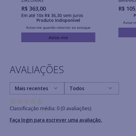
ZIRCÔNIAS
BANHAD
R$
363
,
00
R$
105
Em até
10
x
R$
36
,
30
sem juros
P
Produto Indisponível
Avise-
Avise-me quando retornar ao estoque
Avise-me
AVALIAÇÕES
Mais recentes
Todos
☆
☆
☆
☆
☆
Classificação média: 0
(0 avaliações)
Faça login para escrever uma avaliação.