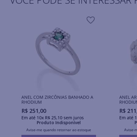
ANEL COM ZIRCÔNIAS BANHADO A
ANEL A
RHODIUM
RHODIU
R$
251
,
00
R$
211
Em até
10
x
R$
25
,
10
sem juros
Em até
1
Produto Indisponível
P
Avise-me quando retornar ao estoque
Avise-