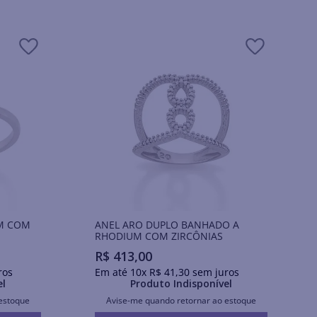
M COM
ANEL ARO DUPLO BANHADO A
RHODIUM COM ZIRCÔNIAS
R$
413
,
00
ros
Em até
10
x
R$
41
,
30
sem juros
el
Produto Indisponível
estoque
Avise-me quando retornar ao estoque