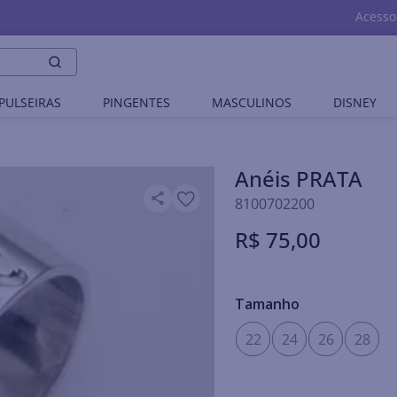
Acesso
PULSEIRAS
PINGENTES
MASCULINOS
DISNEY
Anéis PRATA
8100702200
R$
75
,
00
Tamanho
22
24
26
28