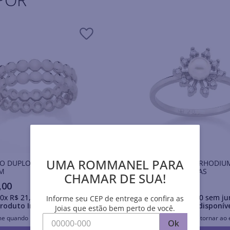
UMA ROMMANEL PARA
RO DUPLO BANHADO A
ANEL BANHADO A RHODIU
M
PÉROLA E ZIRCÔNIAS
CHAMAR DE SUA!
,
00
R$
216
,
00
0
x
R$
21
,
10
sem juros
Em até
10
x
R$
21
,
60
sem ju
Informe seu CEP de entrega e confira as
roduto Indisponível
Produto Indisponív
Joias que estão bem perto de você.
me quando retornar ao estoque
Avise-me quando retornar ao 
Ok