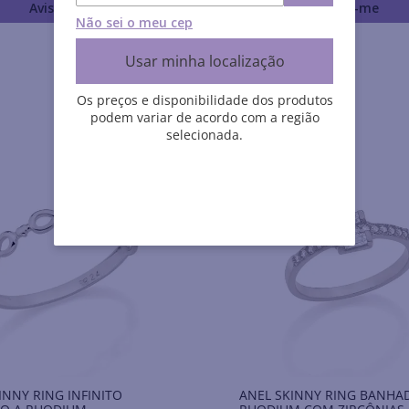
Avise-me
Avise-me
Não sei o meu cep
Usar minha localização
Os preços e disponibilidade dos produtos
podem variar de acordo com a região
selecionada.
INNY RING INFINITO
ANEL SKINNY RING BANHA