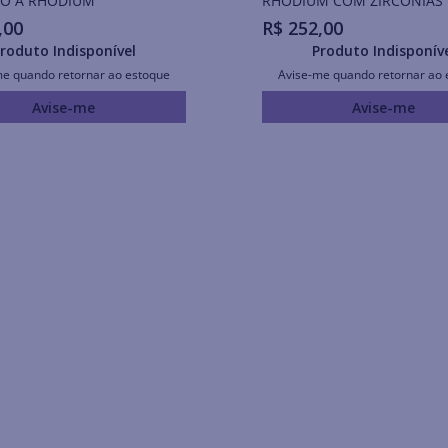
O A RHODIUM
RHODIUM COM ZIRCÔNIAS
,
00
R$
252
,
00
roduto Indisponível
Produto Indisponív
me quando retornar ao estoque
Avise-me quando retornar ao 
Avise-me
Avise-me