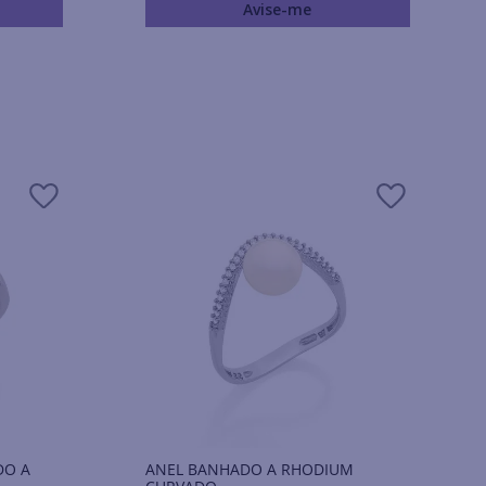
Avise-me
DO A
ANEL BANHADO A RHODIUM