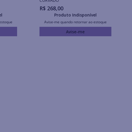
CURVADO
R$
268
,
00
el
Produto Indisponível
estoque
Avise-me quando retornar ao estoque
Avise-me