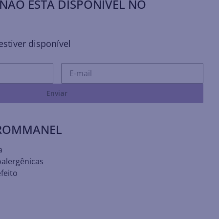
NÃO ESTÁ DISPONÍVEL NO
stiver disponível
Enviar
 ROMMANEL
a
oalergênicas
feito