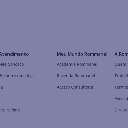
Atendimento
Meu Mundo Rommanel
A Ro
Fale Conosco
Academia Rommanel
Quem 
Encontre uma loja
Revenda Rommanel
Trabal
ça
Acesso Consultor(a)
Termos
Aviso 
eu relógio
Direito