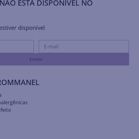
NÃO ESTÁ DISPONÍVEL NO
stiver disponível
Enviar
 ROMMANEL
a
oalergênicas
feito