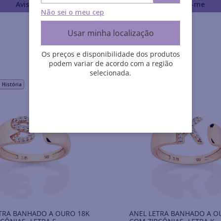
Avise-me
Avise-me
Não sei o meu cep
Usar minha localização
Os preços e disponibilidade dos produtos
podem variar de acordo com a região
selecionada.
História
Rommanel História
TRA BANHADO A OURO 18K
ANEL LETRA BANHADO A O