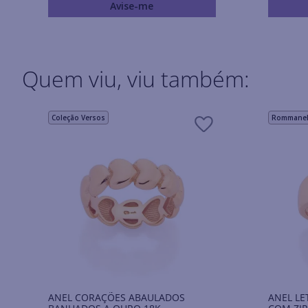
Avise-me
Quem viu, viu também:
Coleção Versos
Rommanel 
ANEL CORAÇÕES ABAULADOS
ANEL LE