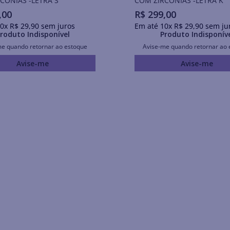
CÔNIAS -LETRA S
COM ZIRCÔNIAS -LETRA K
,
00
R$
299
,
00
0
x
R$
29
,
90
sem juros
Em até
10
x
R$
29
,
90
sem ju
roduto Indisponível
Produto Indisponív
me quando retornar ao estoque
Avise-me quando retornar ao 
Avise-me
Avise-me