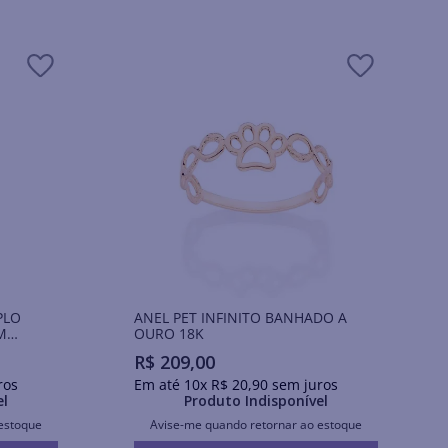
PLO
ANEL PET INFINITO BANHADO A
M
OURO 18K
R$
209
,
00
ros
Em até
10
x
R$
20
,
90
sem juros
el
Produto Indisponível
estoque
Avise-me quando retornar ao estoque