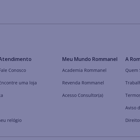
Atendimento
Meu Mundo Rommanel
A Ro
Fale Conosco
Academia Rommanel
Quem 
Encontre uma loja
Revenda Rommanel
Trabal
ça
Acesso Consultor(a)
Termos
Aviso 
eu relógio
Direito