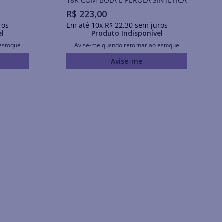
18K COM BOLA E PÉROLA SINTÉTICA
R$
223
,
00
ros
Em até
10
x
R$
22
,
30
sem juros
el
Produto Indisponível
estoque
Avise-me quando retornar ao estoque
Avise-me