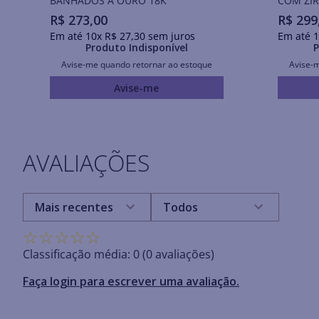
BANHADOS A OURO 18K
COM ZIR
R$
273
,
00
R$
299
Em até
10
x
R$
27
,
30
sem juros
Em até
1
Produto Indisponível
P
Avise-me quando retornar ao estoque
Avise-
Avise-me
AVALIAÇÕES
Mais recentes
Todos
☆
☆
☆
☆
☆
Classificação média: 0
(0 avaliações)
Faça login para escrever uma avaliação.