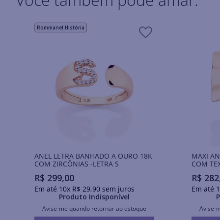
Rommanel História
ANEL LETRA BANHADO A OURO 18K
MAXI AN
COM ZIRCÔNIAS -LETRA S
COM TE
BANHAD
R$
299
,
00
R$
282
Em até
10
x
R$
29
,
90
sem juros
Em até
1
Produto Indisponível
P
Avise-me quando retornar ao estoque
Avise-