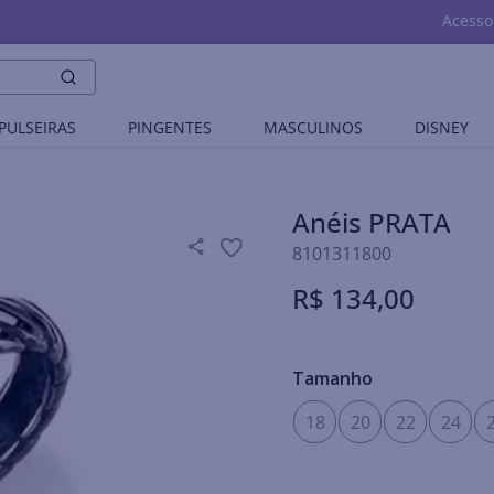
Acesso
PULSEIRAS
PINGENTES
MASCULINOS
DISNEY
Anéis PRATA
8101311800
R$
134
,
00
Tamanho
18
20
22
24