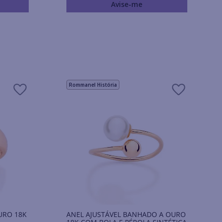
Avise-me
Rommanel História
URO 18K
ANEL AJUSTÁVEL BANHADO A OURO