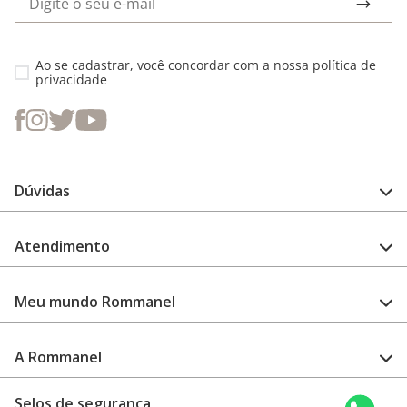
Ao se cadastrar, você concordar com a nossa
política de
privacidade
Dúvidas
FAQ
Atendimento
Guia de medidas
Cuidado com a peça
Fale Conosco
Como configurar meu relógio
Meu mundo Rommanel
Encontre uma loja
Garantia
Academia Rommanel
A Rommanel
Revenda Rommanel
Quem somos
Selos de segurança