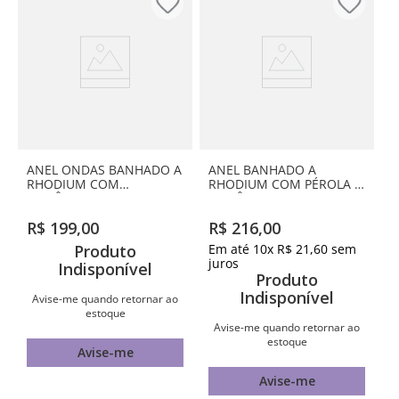
ANEL ONDAS BANHADO A
ANEL BANHADO A
RHODIUM COM
RHODIUM COM PÉROLA E
ZIRCÔNIAS
ZIRCÔNIAS
R$
199
,
00
R$
216
,
00
Produto
Em até
10
x
R$
21
,
60
sem
juros
Indisponível
Produto
Indisponível
Avise-me quando retornar ao
estoque
Avise-me quando retornar ao
estoque
Avise-me
Avise-me