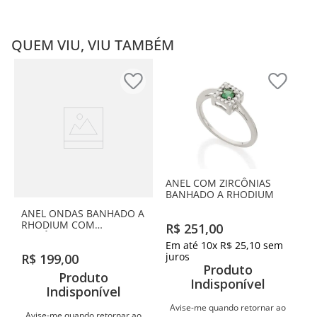
QUEM VIU, VIU TAMBÉM
ANEL COM ZIRCÔNIAS
BANHADO A RHODIUM
ANEL ONDAS BANHADO A
RHODIUM COM
R$
251
,
00
ZIRCÔNIAS
Em até
10
x
R$
25
,
10
sem
juros
R$
199
,
00
Produto
Produto
Indisponível
Indisponível
Avise-me quando retornar ao
Avise-me quando retornar ao