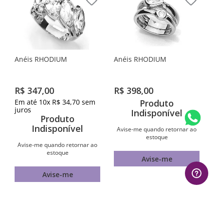
Anéis RHODIUM
Anéis RHODIUM
R$
347
,
00
R$
398
,
00
Em até
10
x
R$
34
,
70
sem
Produto
juros
Indisponível
Produto
Indisponível
Avise-me quando retornar ao
estoque
Avise-me quando retornar ao
estoque
Avise-me
Avise-me
AVALIAÇÕES