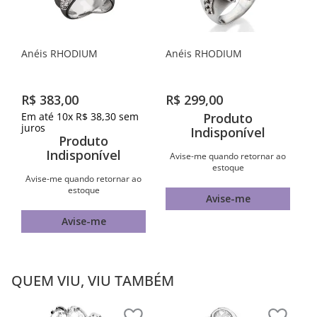
Anéis RHODIUM
Anéis RHODIUM
R$
383
,
00
R$
299
,
00
Em até
10
x
R$
38
,
30
sem
Produto
juros
Indisponível
Produto
Indisponível
Avise-me quando retornar ao
estoque
Avise-me quando retornar ao
estoque
Avise-me
Avise-me
QUEM VIU, VIU TAMBÉM