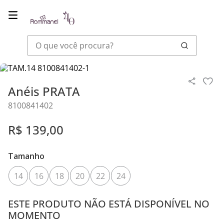
O que você procura?
Joias
Anéis
Anéis PRATA
Anéis PRATA
8100841402
R$
139
,
00
Tamanho
14
16
18
20
22
24
ESTE PRODUTO NÃO ESTÁ DISPONÍVEL NO
MOMENTO