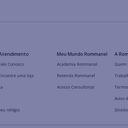
Atendimento
Meu Mundo Rommanel
A Ro
Fale Conosco
Academia Rommanel
Quem 
Encontre uma loja
Revenda Rommanel
Trabal
ça
Acesso Consultor(a)
Termos
Aviso 
eu relógio
Direito