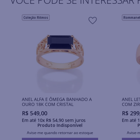
Coleção Ritmos
Rommanel 
ANEL ALFA E ÔMEGA BANHADO A
ANEL LE
OURO 18K COM CRISTAL
COM ZIR
R$
549
,
00
R$
299
Em até
10
x
R$
54
,
90
sem juros
Em até
1
Produto Indisponível
P
Avise-me quando retornar ao estoque
Avise-