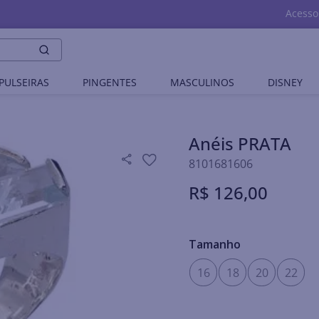
Acesso
PULSEIRAS
PINGENTES
MASCULINOS
DISNEY
Anéis PRATA
8101681606
R$
126
,
00
Tamanho
16
18
20
22