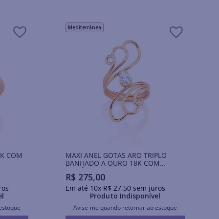
Mediterrânea
8K COM
MAXI ANEL GOTAS ARO TRIPLO
BANHADO A OURO 18K COM
ZIRCÔNIA
R$
275
,
00
ros
Em até
10
x
R$
27
,
50
sem juros
el
Produto Indisponível
estoque
Avise-me quando retornar ao estoque