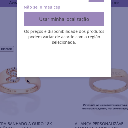
Avise-me
Avise-me
Não sei o meu cep
Usar minha localização
Os preços e disponibilidade dos produtos
podem variar de acordo com a região
selecionada.
História
TRA BANHADO A OURO 18K
ALIANÇA PERSONALIZÁVEL