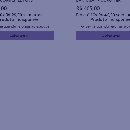
CÔNIAS -LETRA S
BANHADA A OURO 18K
,
00
R$
465
,
00
0
x
R$
29
,
90
sem juros
Em até
10
x
R$
46
,
50
sem ju
roduto Indisponível
Produto Indisponív
me quando retornar ao estoque
Avise-me quando retornar ao 
Avise-me
Avise-me