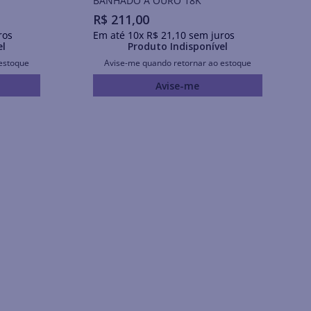
BANHADO A OURO 18K
R$
211
,
00
ros
Em até
10
x
R$
21
,
10
sem juros
el
Produto Indisponível
estoque
Avise-me quando retornar ao estoque
Avise-me