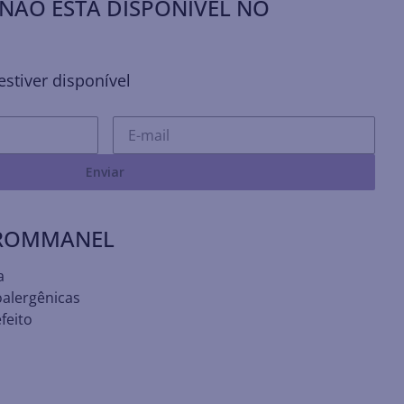
NÃO ESTÁ DISPONÍVEL NO
stiver disponível
Enviar
 ROMMANEL
a
oalergênicas
feito