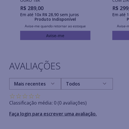
OURO 18K
COM ZIR
R$
289
,
00
R$
299
Em até
10
x
R$
28
,
90
sem juros
Em até
1
Produto Indisponível
P
Avise-me quando retornar ao estoque
Avise-
Avise-me
AVALIAÇÕES
Mais recentes
Todos
☆
☆
☆
☆
☆
Classificação média: 0
(0 avaliações)
Faça login para escrever uma avaliação.