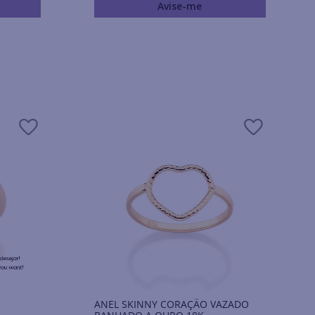
Avise-me
ANEL SKINNY CORAÇÃO VAZADO