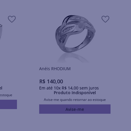
Anéis RHODIUM
R$
140
,
00
el
Em até
10
x
R$
14
,
00
sem juros
Produto Indisponível
estoque
Avise-me quando retornar ao estoque
Avise-me