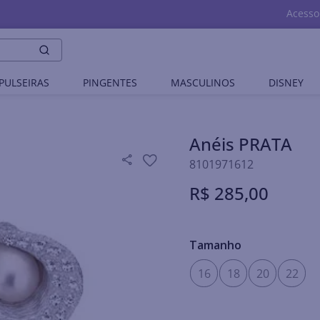
Acesso
PULSEIRAS
PINGENTES
MASCULINOS
DISNEY
Anéis PRATA
8101971612
R$
285
,
00
Tamanho
16
18
20
22