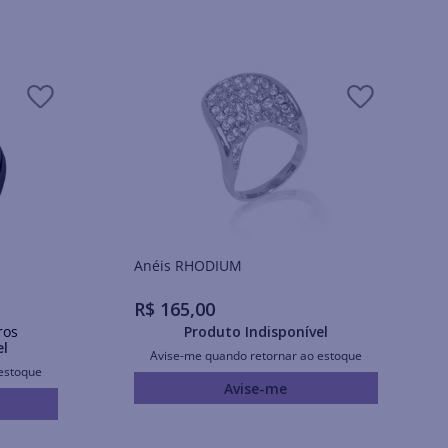
Anéis RHODIUM
R$
165
,
00
ros
Produto Indisponível
el
Avise-me quando retornar ao estoque
estoque
Avise-me