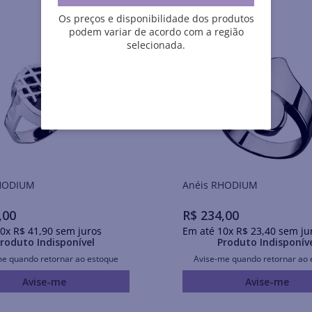
Os preços e disponibilidade dos produtos
podem variar de acordo com a região
selecionada.
is RHODIUM
Anéis RHODIUM
,
00
R$
234
,
00
0
x
R$
41
,
90
sem juros
Em até
10
x
R$
23
,
40
sem ju
roduto Indisponível
Produto Indisponív
me quando retornar ao estoque
Avise-me quando retornar ao 
Avise-me
Avise-me