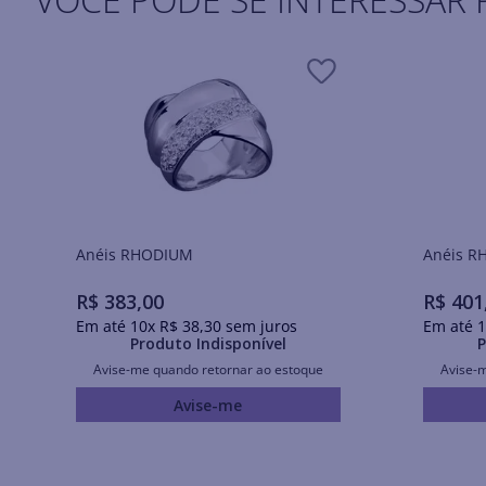
Anéis RHODIUM
Ané
R$
383
,
00
R$
401
Em até
10
x
R$
38
,
30
sem juros
Em até
1
Produto Indisponível
P
Avise-me quando retornar ao estoque
Avise-
Avise-me