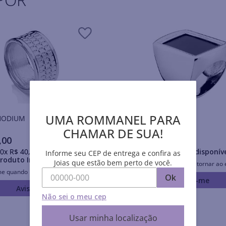
UMA ROMMANEL PARA
is RHODIUM
Anéis RHODIUM
CHAMAR DE SUA!
,
00
R$
674
,
00
0
x
R$
40
,
10
sem juros
Produto Indisponív
Informe seu CEP de entrega e confira as
roduto Indisponível
Joias que estão bem perto de você.
Avise-me quando retornar ao 
me quando retornar ao estoque
Ok
Avise-me
Avise-me
Não sei o meu cep
Usar minha localização