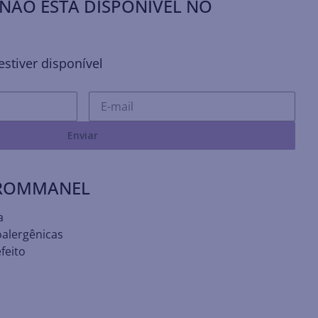
NÃO ESTÁ DISPONÍVEL NO
stiver disponível
Enviar
 ROMMANEL
a
oalergênicas
feito