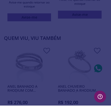
Avise-me quando retornar ao
estoque
estoque
Avise-me
Avise-me
QUEM VIU, VIU TAMBÉM
ANEL BANHADO A
ANEL CHUVEIRO
RHODIUM COM
BANHADO A RHODIUM
ZIRCÔNIAS
COM ZIRCÔNIAS
R$
276
,
00
R$
192
,
00
Produto
Produto