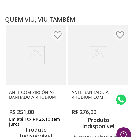
QUEM VIU, VIU TAMBÉM
ANEL COM ZIRCÔNIAS
ANEL BANHADO A
BANHADO A RHODIUM
RHODIUM COM
ZIRCÔNIAS
R$
251
,
00
R$
276
,
00
Em até
10
x
R$
25
,
10
sem
Produto
juros
Indisponível
Produto
Indisponível
Avise-me quando retornar ao