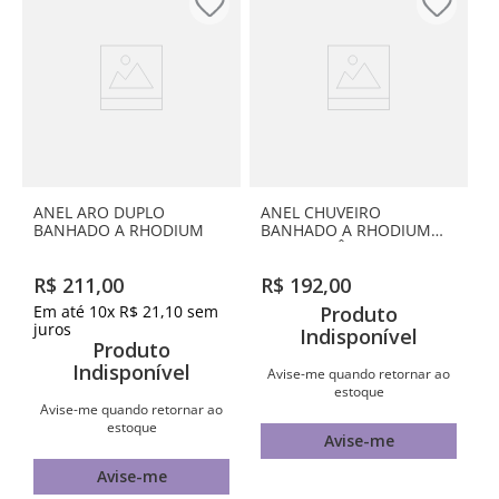
ANEL ARO DUPLO
ANEL CHUVEIRO
BANHADO A RHODIUM
BANHADO A RHODIUM
COM ZIRCÔNIAS
R$
211
,
00
R$
192
,
00
Em até
10
x
R$
21
,
10
sem
Produto
juros
Indisponível
Produto
Indisponível
Avise-me quando retornar ao
estoque
Avise-me quando retornar ao
estoque
Avise-me
Avise-me